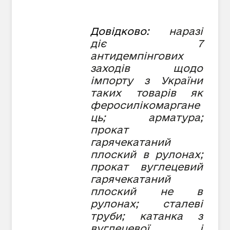
Довідково:
наразі
діє 7
антидемпінгових
заходів щодо
імпорту з України
таких товарів як
феросилікомаргане
ць; арматура;
прокат
гарячекатаний
плоский в рулонах;
прокат вуглецевий
гарячекатаний
плоский не в
рулонах; сталеві
труби; катанка з
вуглецевої і