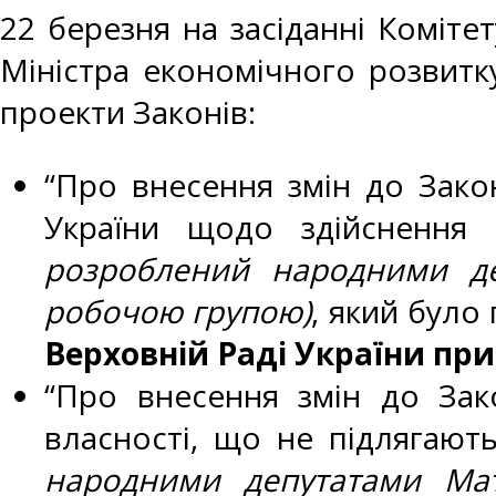
22 березня на засіданні Коміте
Міністра економічного розвитку
проекти Законів:
“Про внесення змін до Закон
України щодо здійснення 
розроблений
народними де
робочою групою)
, який було
Верховній Раді України при
“Про внесення змін до Зако
власності, що не підлягают
народними депутатами
Ма