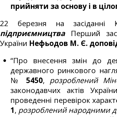
прийняти за основу і в ціло
22 березня на засіданні
підприємництва
Перший засту
України
Нефьодов М. Є. допов
“Про внесення змін до де
державного ринкового нагля
№
5450
,
розроблений
Мін
законодавчих актів Украї
проведенні перевірок характ
1
,
розроблений
народними де