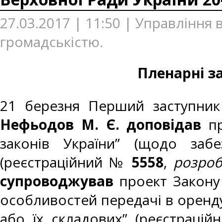
27.03.2017 | 11:50 | Управління 
громадськістю.
Пленарні з
21 березня Перший заступник 
Нефьодов М. Є.
доповідав
пр
законів України” (щодо забе
(реєстраційний №
5558
,
розроб
супроводжував
проект Закону
особливостей передачі в оренду
або їх складових” (реєстрац