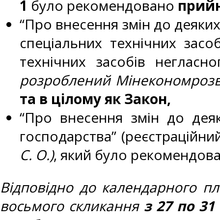
1
було рекомендовано
прийн
“Про внесення змін до деяких
спеціальних технічних засоб
технічних засобів негласн
розроблений
Мінекономрозв
та в цілому як Закон,
“Про внесення змін до дея
господарства” (реєстраційн
С. О.)
, який було рекомендов
Відповідно до календарного пл
восьмого скликання
з
27 по 31