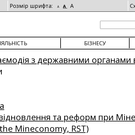
Розмір шрифта:
A
С
A
A
ІЯЛЬНІСТЬ
БІЗНЕСУ
аємодія з державними органами 
и
а
відновлення та реформ при Міне
 the Mineconomy, RST)