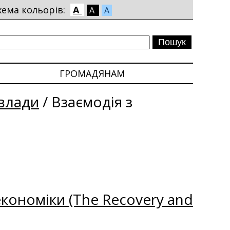
хема кольорів:
A
A
A
ГРОМАДЯНАМ
влади
/
Взаємодія з
кономіки (The Recovery and