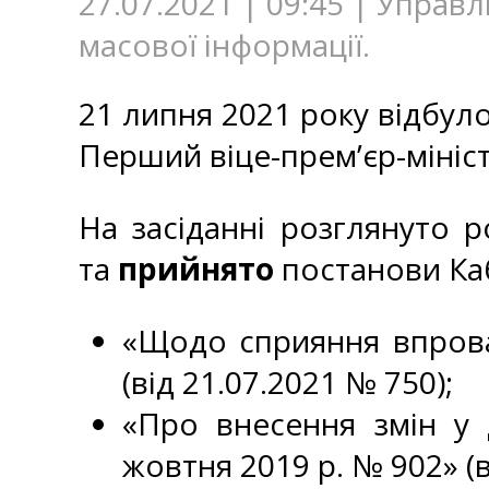
27.07.2021 | 09:45 | Управ
масової інформації.
21 липня 2021 року відбуло
Перший віце-прем’єр-мініст
На засіданні розглянуто 
та
прийнято
постанови Каб
«Щодо сприяння впровад
(від 21.07.2021 № 750);
«Про внесення змін у 
жовтня 2019 р. № 902» (в