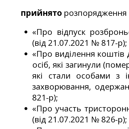
прийнято
розпорядження К
«Про відпуск розбронь
(від 21.07.2021 № 817-р);
«Про виділення коштів 
осіб, які загинули (поме
які стали особами з ін
захворювання, одержани
821-р);
«Про участь тристороннь
(від 21.07.2021 № 826-р);