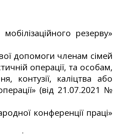
 мобілізаційного резерву»
вої допомоги членам сімей
стичній операції, та особам,
я, контузії, каліцтва або
перації» (від 21.07.2021 №
ародної конференції праці»