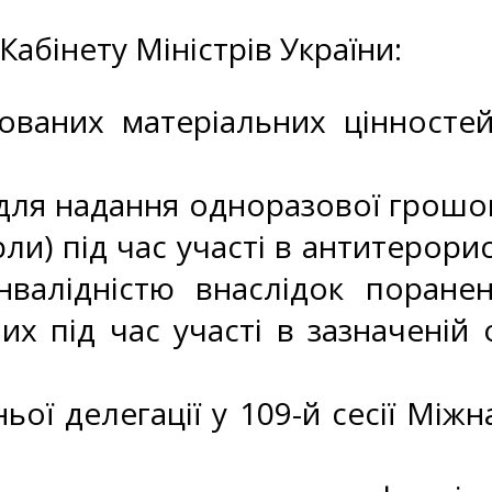
абінету Міністрів України:
ованих матеріальних цінностей
для надання одноразової грошо
рли) під час участі в антитерори
валідністю внаслідок пораненн
х під час участі в зазначеній о
ої делегації у 109-й сесії Міжн