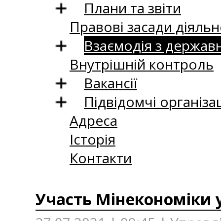
Плани та звіти
Правові засади діяльн
Взаємодія з держав
Внутрішній контроль
Вакансії
Підвідомчі організац
Адреса
Історія
Контакти
Участь Мінекономіки у