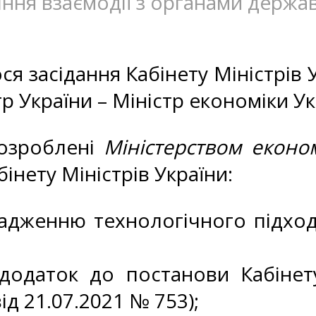
ління взаємодії з органами держа
ся засідання Кабінету Міністрів У
р України – Міністр економіки У
розроблені
Міністерством еконо
інету Міністрів України:
женню технологічного підходу «
додаток до постанови Кабінету
ід 21.07.2021 № 753);