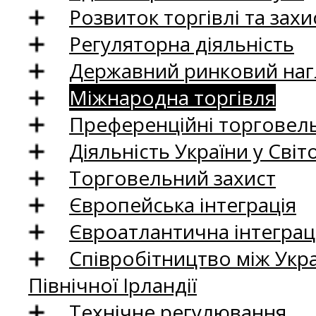
Розвиток торгівлі та зах
Регуляторна діяльність
Державний ринковий нагл
Міжнародна торгівля
Преференційні торговель
Діяльність України у Світо
Торговельний захист
Європейська інтеграція
Євроатлантична інтеграц
Співробітництво між Укр
Північної Ірландії
Технічне регулювання