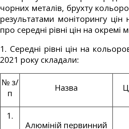
чорних металів, брухту кольоро
результатами моніторингу цін 
про середні рівні цін на окремі 
1. Середні рівні цін на кольоро
2021 року складали:
№ з/
Назва
Ц
п
1.
Алюміній первинний