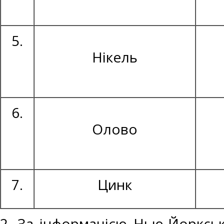
5.
Нікель
6.
Олово
7.
Цинк
2. За інформацією Нью-Йоркськ