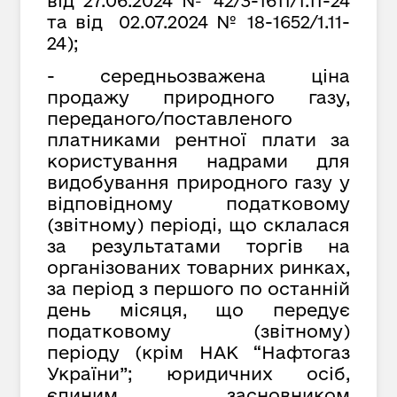
від
27.
06.2024 № 42/3-1611/1.11-24
та від 02.07.2024 № 18-1652/1.11-
24);
- середньозважена ціна
продажу природного газу,
переданого/поставленого
платниками рентної плати за
користування надрами для
видобування природного газу у
відповідному податковому
(звітному) періоді, що склалася
за результатами торгів на
організованих товарних ринках,
за період з першого по останній
день місяця, що передує
податковому (звітному)
періоду (крім НАК “Нафтогаз
України”; юридичних осіб,
єдиним засновником