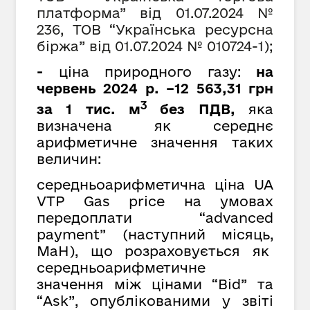
платформа” від 01.07.2024 №
236, ТОВ
“
Українська ресурсна
біржа
”
від 01.07.2024 № 010724-1);
-
ціна природного газу:
на
червень 2024 р. –12 563,31 грн
3
за 1 тис. м
без ПДВ,
яка
визначена як середнє
арифметичне значення таких
величин:
середньоарифметична ціна UA
VTP Gas price на умовах
передоплати “advanced
payment” (наступний місяць,
MaH), що розраховується як
cередньоарифметичне
значення між цінами “Bid” та
“Ask”, опублікованими у звіті