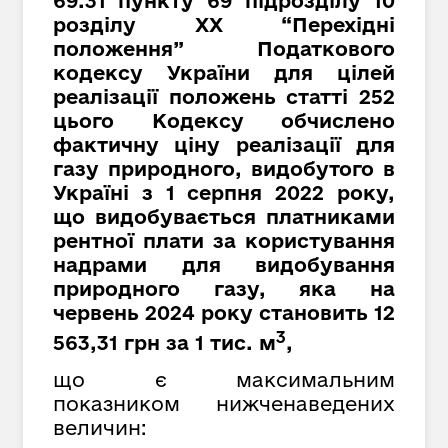
69.31 пункту 69 підрозділу 10
розділу XX “Перехідні
положення” Податкового
кодексу України для цілей
реалізації положень статті 252
цього Кодексу обчислено
фактичну ціну реалізації для
газу природного, видобутого в
Україні з 1 серпня 2022 року,
що видобувається платниками
рентної плати за користування
надрами для видобування
природного газу, яка на
червень 2024 року становить 12
3
563,31 грн за 1 тис. м
,
що є максимальним
показником нижченаведених
величин: