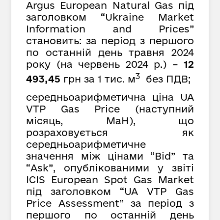
Argus European Natural Gas під
заголовком “Ukraine Market
Information and Prices”
становить: за період з першого
по останній день травня 2024
року (на червень 2024 р.) –
12
3
493,45
грн за 1 тис. м
без ПДВ;
середньоарифметична ціна UA
VTP Gas Price (наступний
місяць, MaH), що
розраховується як
середньоарифметичне
значення між цінами “Bid” та
“Ask”, опублікованими у звіті
ICIS European Spot Gas Market
під заголовком “UA VTP Gas
Price Assessment” за період з
першого по останній день