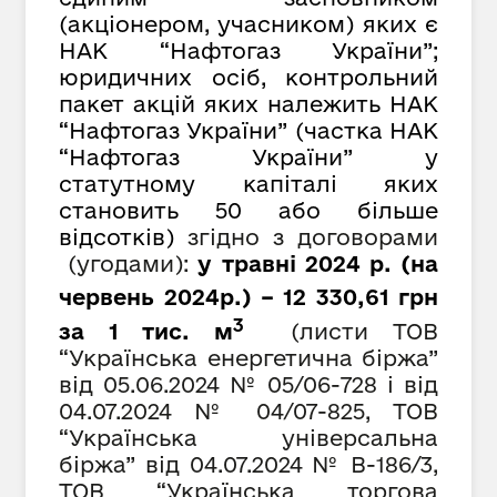
(акціонером, учасником) яких є
НАК “Нафтогаз України”;
юридичних осіб, контрольний
пакет акцій яких належить НАК
“Нафтогаз України” (частка НАК
“Нафтогаз України” у
статутному капіталі яких
становить 50 або більше
відсотків)
згідно з договорами
(угодами):
у травні 2024 р. (на
червень 2024р.) – 12 330,61
грн
3
за 1 тис. м
(листи ТОВ
“Українська енергетична біржа”
від 05.06.2024 № 05/06-728 і від
04
.07.2024 №
04/07-825, ТОВ
“Українська універсальна
біржа” від 04.07.2024 № В-186/3,
ТОВ “Українська торгова