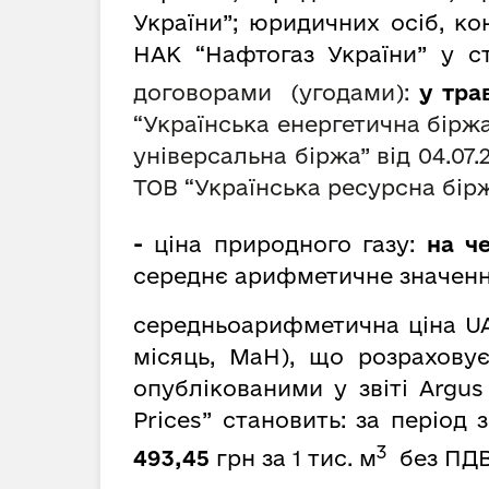
України”; юридичних осіб, к
НАК “Нафтогаз України” у ст
договорами (угодами):
у тра
“Українська енергетична біржа”
універсальна біржа” від 04.07.
ТОВ
“
Українська ресурсна бір
-
ціна природного газу:
на че
середнє арифметичне значенн
середньоарифметична ціна UA
місяць, MaH), що розрахову
опублікованими у звіті Argus
Prices” становить: за період
3
493,45
грн за 1 тис. м
без ПДВ