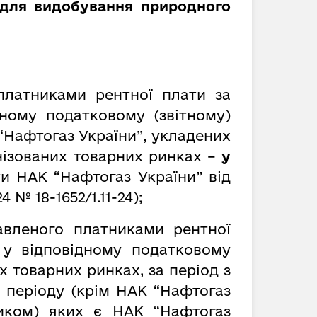
 для видобування природного
платниками рентної плати за
ному податковому (звітному)
 “Нафтогаз України”, укладених
анізованих товарних ринках –
у
ти НАК “Нафтогаз України” від
4 № 18-1652/1.11-24);
авленого платниками рентної
 у відповідному податковому
х товарних ринках, за період з
 періоду (крім НАК “Нафтогаз
ником) яких є НАК “Нафтогаз