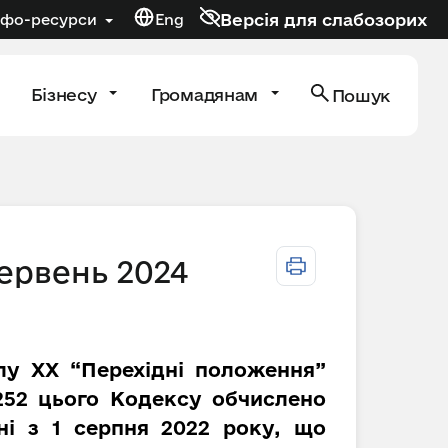
Версія для слабозорих
нфо-ресурси
Eng
Бізнесу
Громадянам
Пошук
червень 2024
ілу XX “Перехідні положення”
 252 цього Кодексу обчислено
ні з 1 серпня 2022 року, що