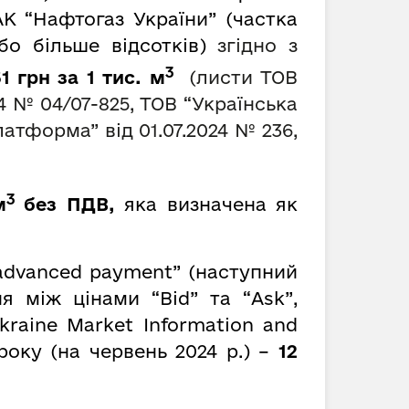
К “Нафтогаз України” (частка
о більше відсотків)
згідно з
3
61
грн за 1 тис. м
(листи ТОВ
24 №
04/07-825, ТОВ “Українська
латформа” від 01.07.2024 № 236,
3
м
без ПДВ,
яка визначена як
advanced payment” (наступний
 між цінами “Bid” та “Ask”,
kraine Market Information and
року (на червень 2024 р.) –
12