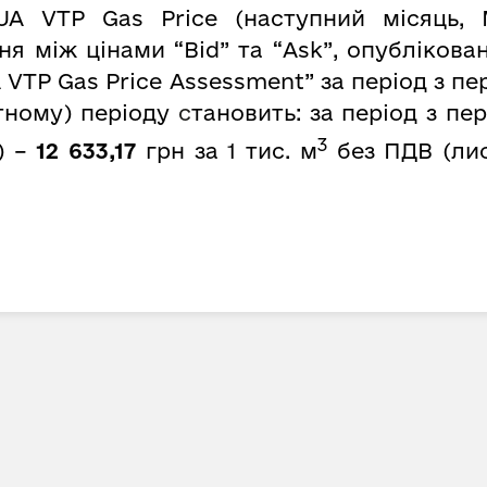
UA VTP Gas Price (наступний місяць, 
 між цінами “Bid” та “Ask”, опубліковани
 VTP Gas Price Assessment” за період з пе
тному) періоду
с
тановить: за період з пе
3
) –
12 633,17
грн за 1 тис. м
без ПДВ (лис