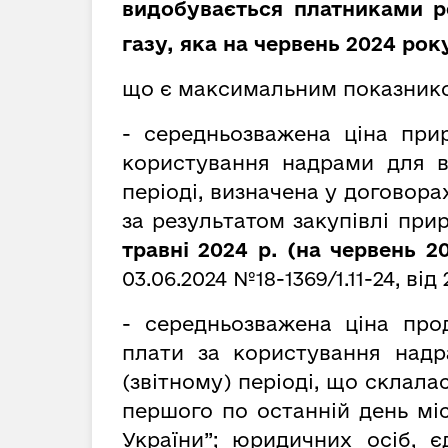
видобувається платниками р
газу, яка на червень 2024 року
що є максимальним показник
- середньозважена ціна при
користування надрами для в
періоді, визначена у договора
за результатом закупівлі при
травні 2024 р. (на червень 
03.06.2024 №18-1369/1.11-24, від
2
- середньозважена ціна про
плати за користування надр
(звітному) періоді, що склала
першого по останній день мі
України”; юридичних осіб, 