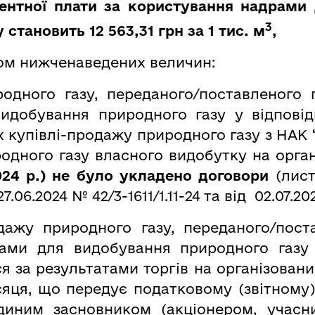
ентної плати за користування надрами
3
 становить 12 563,31 грн за 1 тис. м
,
ом нижченаведених величин:
родного газу, переданого/поставленого 
идобування природного газу у відповід
х купівлі-продажу природного газу з НАК
родного газу власного видобутку на орг
2024 р.) не було укладено договори
(лис
7.
06.2024 № 42/3-1611/1.11-24
та від 02.07.202
дажу природного газу, переданого/пост
ами для видобування природного газу
ся за результатами торгів на організовани
сяця, що передує податковому (звітному)
єдиним засновником (акціонером, учас