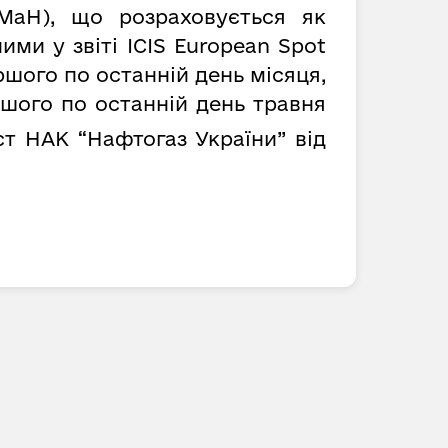
MaH), що розраховується як
ми у звіті ICIS European Spot
ршого по останній день місяця,
ршого по останній день травня
т НАК “Нафтогаз України” від