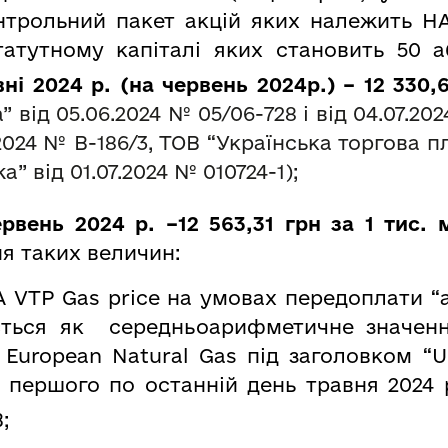
онтрольний пакет акцій яких належить НА
атутному капіталі яких становить 50 аб
вні 2024 р. (на червень 2024р.) – 12 330,
 від 05.06.2024 № 05/06-728 і від 04
.07.20
2024 № В-186/3, ТОВ “Українська торгова п
жа
”
від 01.07.2024 № 010724-1);
рвень 2024 р. –12 563,31 грн за 1 тис. 
я таких величин:
 VTP Gas price на умовах передоплати “
ється як cередньоарифметичне значення
 European Natural Gas під заголовком “U
 з першого по останній день травня 2024 
;