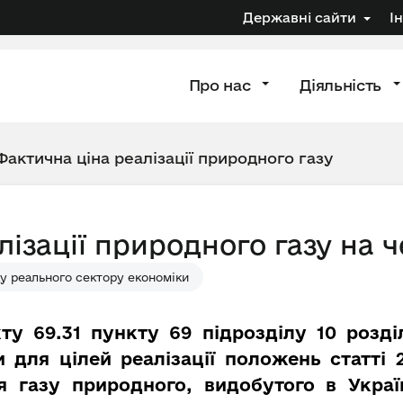
Державні сайти
І
Про нас
Діяльність
Фактична ціна реалізації природного газу
лізації природного газу на 
у реального сектору економіки
ту 69.31 пункту 69 підрозділу 10 розд
 для цілей реалізації положень статті
ля газу природного, видобутого в Украї