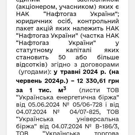
(акціонером, учасником) яких є
НАК “Нафтогаз України”;
юридичних осіб, контрольний
пакет акцій яких належить НАК
“Нафтогаз України” (частка НАК
“Нафтогаз України” у
статутному капіталі яких
становить 50 або більше
відсотків)
згідно з договорами
(угодами):
у травні 2024 р. (на
червень 2024р.) – 12 330,61
грн
3
за 1 тис. м
(листи ТОВ
“Українська енергетична біржа”
від 05.06.2024 № 05/06-728 і від
04
.07.2024 №
04/07-825, ТОВ
“Українська універсальна
біржа” від 04.07.2024 № В-186/3,
ТОВ “Українська торгова