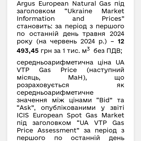
Argus European Natural Gas під
заголовком “Ukraine Market
Information and Prices”
становить: за період з першого
по останній день травня 2024
року (на червень 2024 р.) –
12
3
493,45
грн за 1 тис. м
без ПДВ;
середньоарифметична ціна UA
VTP Gas Price (наступний
місяць, MaH), що
розраховується як
середньоарифметичне
значення між цінами “Bid” та
“Ask”, опублікованими у звіті
ICIS European Spot Gas Market
під заголовком “UA VTP Gas
Price Assessment” за період з
першого по останній день