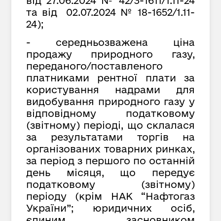
від
27.
06.2024 № 42/3-1611/1.11-24
та від 02.07.2024 № 18-1652/1.11-
24);
- середньозважена ціна
продажу природного газу,
переданого/поставленого
платниками рентної плати за
користування надрами для
видобування природного газу у
відповідному податковому
(звітному) періоді, що склалася
за результатами торгів на
організованих товарних ринках,
за період з першого по останній
день місяця, що передує
податковому (звітному)
періоду (крім НАК “Нафтогаз
України”; юридичних осіб,
єдиним засновником