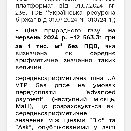
платформа” від 01.07.2024 №
236, ТОВ
“
Українська ресурсна
біржа
”
від 01.07.2024 № 010724-1);
-
ціна природного газу:
на
червень 2024 р. –12 563,31 грн
3
за 1 тис. м
без ПДВ,
яка
визначена як середнє
арифметичне значення таких
величин:
середньоарифметична ціна UA
VTP Gas price на умовах
передоплати “advanced
payment” (наступний місяць,
MaH), що розраховується як
cередньоарифметичне
значення між цінами “Bid” та
“Ask”, опублікованими у звіті