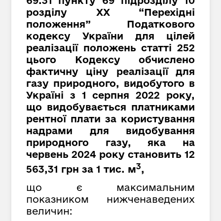
69.31 пункту 69 підрозділу 10
розділу XX “Перехідні
положення” Податкового
кодексу України для цілей
реалізації положень статті 252
цього Кодексу обчислено
фактичну ціну реалізації для
газу природного, видобутого в
Україні з 1 серпня 2022 року,
що видобувається платниками
рентної плати за користування
надрами для видобування
природного газу, яка на
червень 2024 року становить 12
3
563,31 грн за 1 тис. м
,
що є максимальним
показником нижченаведених
величин: