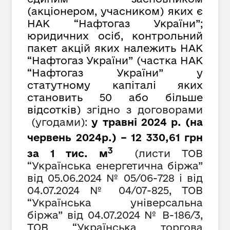
(акціонером, учасником) яких є
НАК “Нафтогаз України”;
юридичних осіб, контрольний
пакет акцій яких належить НАК
“Нафтогаз України” (частка НАК
“Нафтогаз України” у
статутному капіталі яких
становить 50 або більше
відсотків)
згідно з договорами
(угодами):
у травні 2024 р. (на
червень 2024р.) – 12 330,61
грн
3
за 1 тис. м
(листи ТОВ
“Українська енергетична біржа”
від 05.06.2024 № 05/06-728 і від
04
.07.2024 №
04/07-825, ТОВ
“Українська універсальна
біржа” від 04.07.2024 № В-186/3,
ТОВ “Українська торгова