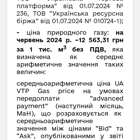
платформа” від 01.07.2024 №
236, ТОВ
“
Українська ресурсна
біржа
”
від 01.07.2024 № 010724-1);
-
ціна природного газу:
на
червень 2024 р. –12 563,31 грн
3
за 1 тис. м
без ПДВ,
яка
визначена як середнє
арифметичне значення таких
величин:
середньоарифметична ціна UA
VTP Gas price на умовах
передоплати “advanced
payment” (наступний місяць,
MaH), що розраховується як
cередньоарифметичне
значення між цінами “Bid” та
“Ask”, опублікованими у звіті