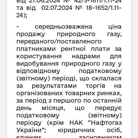
від
27.
06.2024 № 42/3-1611/1.11-24
та від 02.07.2024 № 18-1652/1.11-
24);
- середньозважена ціна
продажу природного газу,
переданого/поставленого
платниками рентної плати за
користування надрами для
видобування природного газу у
відповідному податковому
(звітному) періоді, що склалася
за результатами торгів на
організованих товарних ринках,
за період з першого по останній
день місяця, що передує
податковому (звітному)
періоду (крім НАК “Нафтогаз
України”; юридичних осіб,
єдиним засновником