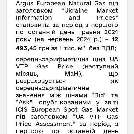
Argus European Natural Gas під
заголовком “Ukraine Market
Information and Prices”
становить: за період з першого
по останній день травня 2024
року (на червень 2024 р.) –
12
3
493,45
грн за 1 тис. м
без ПДВ;
середньоарифметична ціна UA
VTP Gas Price (наступний
місяць, MaH), що
розраховується як
середньоарифметичне
значення між цінами “Bid” та
“Ask”, опублікованими у звіті
ICIS European Spot Gas Market
під заголовком “UA VTP Gas
Price Assessment” за період з
першого по останній день