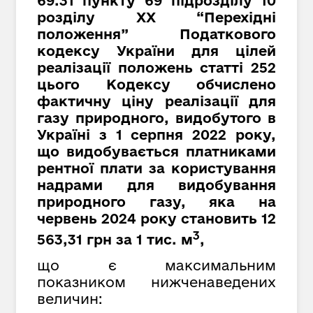
69.31 пункту 69 підрозділу 10
розділу XX “Перехідні
положення” Податкового
кодексу України для цілей
реалізації положень статті 252
цього Кодексу обчислено
фактичну ціну реалізації для
газу природного, видобутого в
Україні з 1 серпня 2022 року,
що видобувається платниками
рентної плати за користування
надрами для видобування
природного газу, яка на
червень 2024 року становить 12
3
563,31 грн за 1 тис. м
,
що є максимальним
показником нижченаведених
величин: