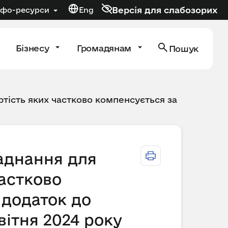
Версія для слабозорих
нфо-ресурси
Eng
Бізнесу
Громадянам
Пошук
тість яких частково компенсується за
ладнання для
астково
 додаток до
вітня 2024 року