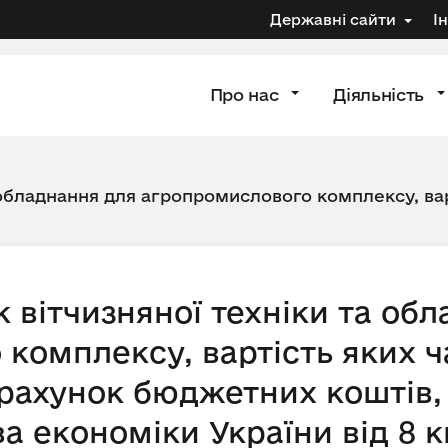
Державні сайти
І
Про нас
Діяльність
 обладнання для агропромислового комплексу, вар
 вітчизняної техніки та об
комплексу, вартість яких ч
рахунок бюджетних коштів,
а економіки України від 8 к