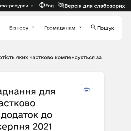
Версія для слабозорих
нфо-ресурси
Eng
Бізнесу
Громадянам
Пошук
тість яких частково компенсується за
ладнання для
астково
 додаток до
серпня 2021