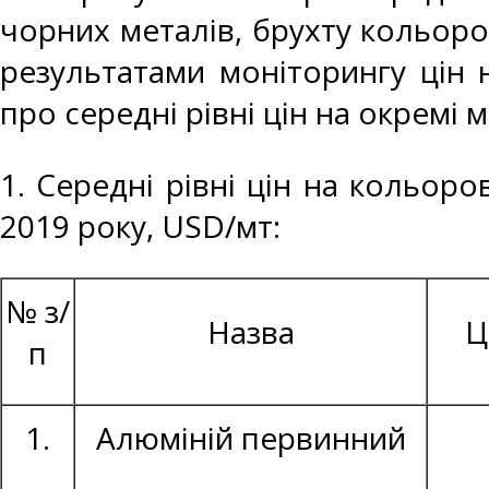
чорних металів, брухту кольоро
результатами моніторингу цін 
про середні рівні цін на окремі 
1. Середні рівні цін на кольоро
2019 року, USD/мт:
№ з/
Назва
Ц
п
1.
Алюміній первинний