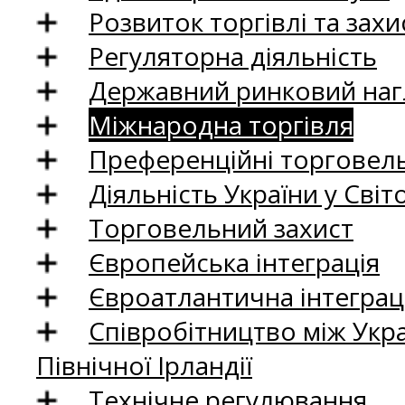
Розвиток торгівлі та зах
Регуляторна діяльність
Державний ринковий нагл
Міжнародна торгівля
Преференційні торговель
Діяльність України у Світо
Торговельний захист
Європейська інтеграція
Євроатлантична інтеграц
Співробітництво між Укр
Північної Ірландії
Технічне регулювання