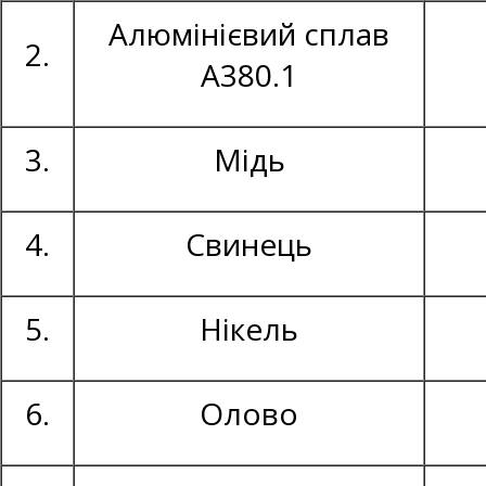
Алюмінієвий сплав
2.
А380.1
3.
Мідь
4.
Свинець
5.
Нікель
6.
Олово