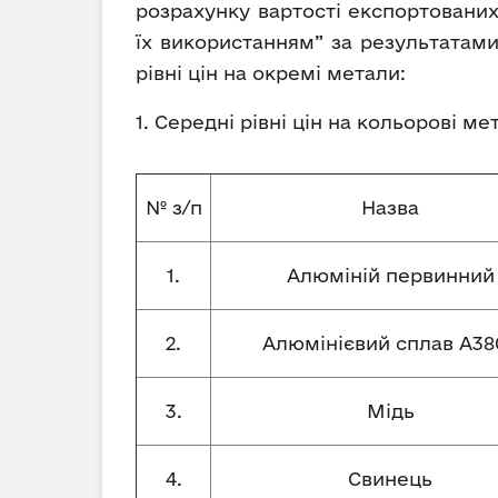
розрахунку вартості експортованих
їх використанням” за результатами
рівні цін на окремі метали:
1. Середні рівні цін на кольорові м
№ з/п
Назва
1.
Алюміній первинний
2.
Алюмінієвий сплав А380
3.
Мідь
4.
Свинець