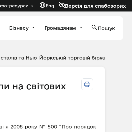
Версія для слабозорих
нфо-ресурси
Eng
Бізнесу
Громадянам
Пошук
металів та Нью-Йоркській торговій біржі
ли на світових
равня 2008 року № 500 “Про порядок