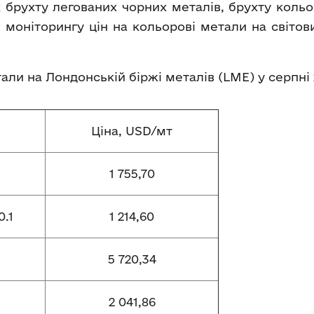
 брухту легованих чорних металів, брухту кольо
 моніторингу цін на кольорові метали на світо
етали на Лондонській біржі металів (LME) у серпні
Ціна, USD/мт
1 755,70
.1
1 214,60
5 720,34
2 041,86