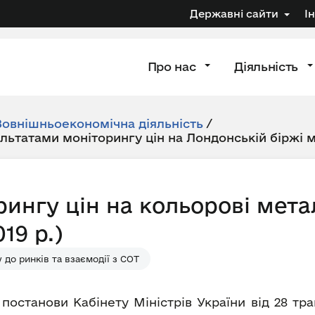
Державні сайти
І
Про нас
Діяльність
Зовнішньоекономічна діяльність
/
ультатами моніторингу цін на Лондонській біржі 
рингу цін на кольорові мета
19 р.)
до ринків та взаємодії з СОТ
 постанови Кабінету Міністрів України від 28 т