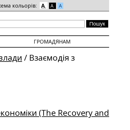
хема кольорів:
A
A
A
ГРОМАДЯНАМ
влади
/
Взаємодія з
кономіки (The Recovery and