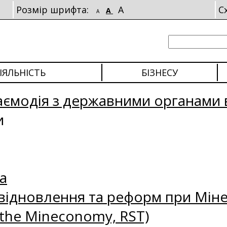
Розмір шрифта:
A
С
A
A
ІЯЛЬНІСТЬ
БІЗНЕСУ
аємодія з державними органами 
и
а
відновлення та реформ при Міне
 the Mineconomy, RST)