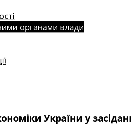
ості
ними органами влади
ії
ономіки України у засіданн