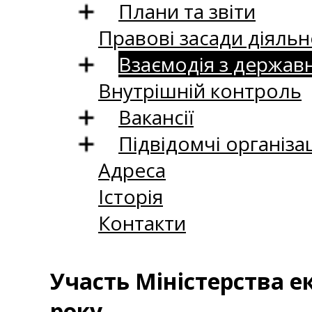
Плани та звіти
Правові засади діяльн
Взаємодія з держав
Внутрішній контроль
Вакансії
Підвідомчі організац
Адреса
Історія
Контакти
Участь Міністерства ек
року