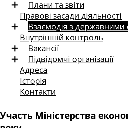
Плани та звіти
Правові засади діяльності
Взаємодія з державними
Внутрішній контроль
Вакансії
Підвідомчі організації
Адреса
Історія
Контакти
Участь Міністерства економ
року