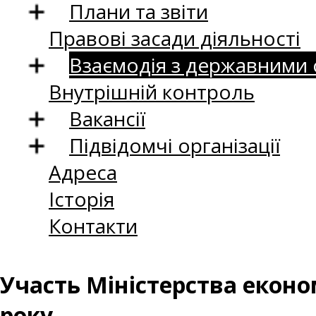
Плани та звіти
Правові засади діяльності
Взаємодія з державними
Внутрішній контроль
Вакансії
Підвідомчі організації
Адреса
Історія
Контакти
Участь Міністерства економ
року