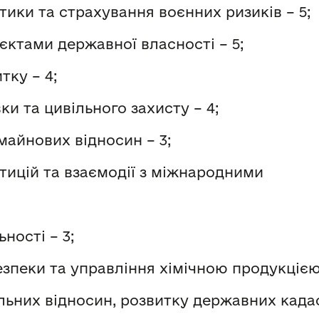
ики та страхування воєнних ризиків – 5;
єктами державної власності – 5;
тку – 4;
вки та цивільного захисту – 4;
айнових відносин – 3;
тицій та взаємодії з міжнародними
ності – 3;
безпеки та управління хімічною продукцією 
ьних відносин, розвитку державних кадаст