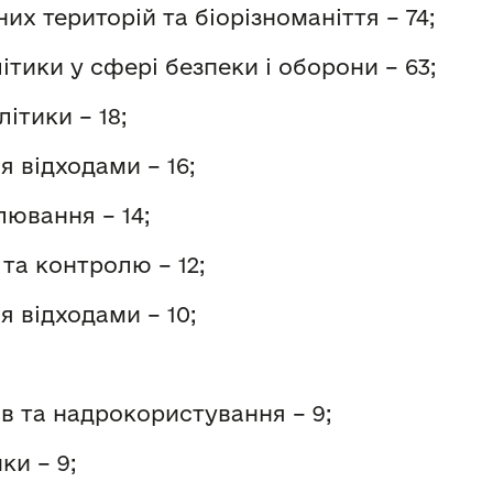
х територій та біорізноманіття – 74;
тики у сфері безпеки і оборони – 63;
ітики – 18;
ня відходами
– 16;
лювання – 14;
та контролю – 12;
ня відходами
– 10;
в та надрокористування – 9;
ки – 9;