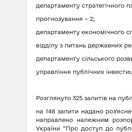
департаменту стратегічного 
прогнозування – 2;
департаменту економічного сп
відділу з питань державних рез
департаменту сільського розви
управління публічних інвестиці
Розглянуто 325 запитів на публ
на 148 запити надано роз’ясне
направлено належним розпор
України “Про доступ до публ