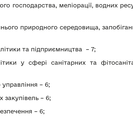
го господарства, меліорації, водних рес
нього природного середовища, запобіга
літики та підприємництва – 7;
ітики у сфері санітарних та фітосаніта
управління – 6;
 закупівель – 6;
зпечення – 6;