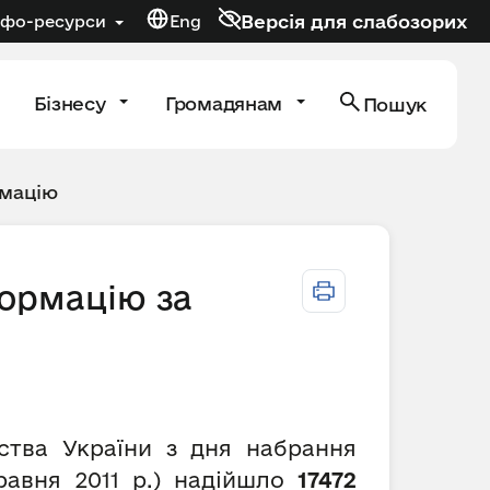
Версія для слабозорих
нфо-ресурси
Eng
Бізнесу
Громадянам
Пошук
рмацію
формацію за
рства України з дня набрання
равня 2011 р.) надійшло
17472