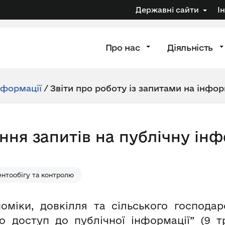
Державні сайти
І
Про нас
Діяльність
нформації
/
Звіти про роботу із запитами на інфо
ння запитів на публічну ін
нтообігу та контролю
оміки, довкілля та сільського господа
о доступ до публічної інформації” (9 т