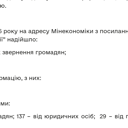
ю.
26 року на адресу Мінекономіки з посилан
ї” надійшло:
к звернення громадян;
рмацію, з них:
ами:
дян; 137 – від юридичних осіб; 29 – від 