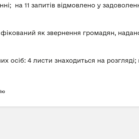
ні; на 11 запитів відмовлено у задоволенн
іфікований як звернення громадян, надано
их осіб: 4 листи знаходиться на розгляді; 
цію