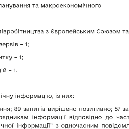
планування та макроекономічного
івробітництва з Європейським Союзом та к
ервів – 1;
тку – 1;
й – 1.
ічну інформацію, із них:
ння; 89 запитів вирішено позитивно; 57 
ядникам інформації відповідно до части
ічної інформації” з одночасним повідомл