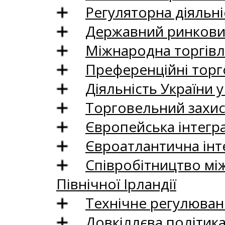
Регуляторна діяльні
Державний ринковий
Міжнародна торгівл
Преференційні торг
Діяльність України у
Торговельний захис
Європейська інтегр
Євроатлантична інт
Співробітництво між
Північної Ірландії
Технічне регулюван
Довкіллєва політик