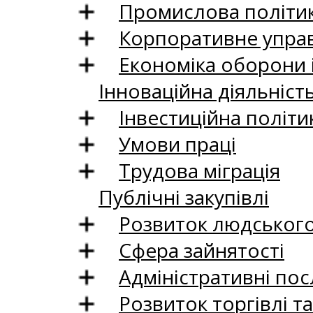
Промислова політи
Корпоративне управ
Економіка оборони 
Інноваційна діяльніст
Інвестиційна політи
Умови праці
Трудова міграція
Публічні закупівлі
Розвиток людського 
Сфера зайнятості
Адміністративні пос
Розвиток торгівлі т