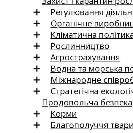
Захист і карантин рос
Регулювання діяльно
Органічне виробни
Кліматична політик
Рослинництво
Агрострахування
Водна та морська п
Міжнародне співро
Стратегічна екологі
Продовольча безпека
Корми
Благополуччя твар