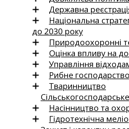
Державна реєстрація
Національна стратег
до 2030 року
Природоохоронні те
Оцінка впливу на до
Управління відхода
Рибне господарств
Тваринництво
Сільськогосподарськ
Насінництво та охо
Гідротехнічна меліо