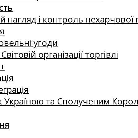
сть
 нагляд і контроль нехарчової 
я
овельні угоди
 Світовій організації торгівлі
т
ація
еграція
 Україною та Сполученим Королі
ня
а