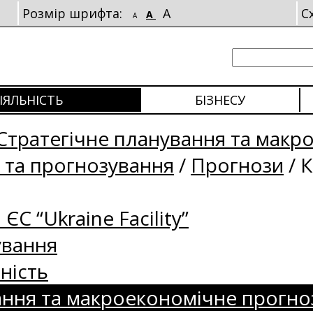
Розмір шрифта:
A
С
A
A
ІЯЛЬНІСТЬ
БІЗНЕСУ
Стратегічне планування та макр
 та прогнозування
/
Прогнози
/
К
 ЄС “Ukraine Facility”
ування
ність
ання та макроекономічне прогно