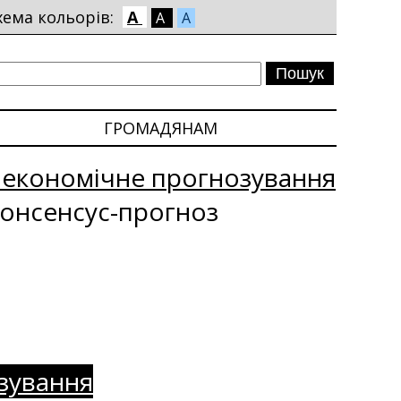
хема кольорів:
A
A
A
ГРОМАДЯНАМ
оекономічне прогнозування
онсенсус-прогноз
зування