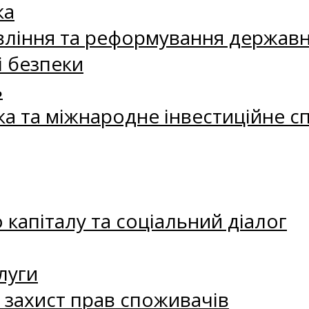
ка
ління та реформування державн
і безпеки
ь
ка та міжнародне інвестиційне с
капіталу та соціальний діалог
луги
а захист прав споживачів