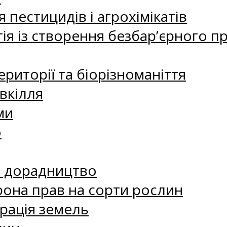
 пестицидів і агрохімікатів
ія із створення безбар’єрного пр
риторії та біорізноманіття
вкілля
ми
о
е дорадництво
рона прав на сорти рослин
рація земель