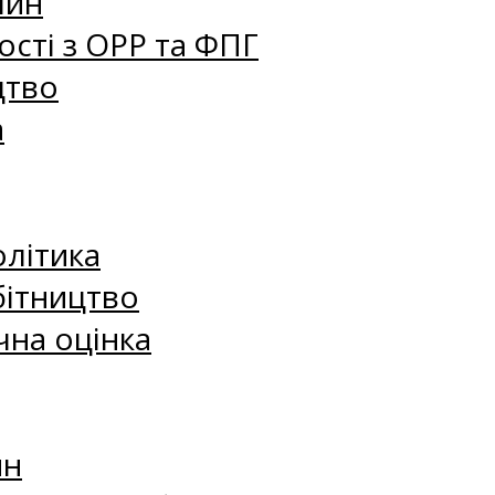
лин
сті з ОРР та ФПГ
цтво
а
олітика
бітництво
чна оцінка
ин