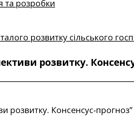
я та розробки
талого розвитку сільського госп
пективи розвитку. Консенсу
ви розвитку. Консенсус-прогноз” 