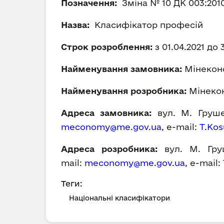
Позначення:
Зміна № 10 ДК 003:201
Назва:
Класифікатор професій
Строк розроблення:
з 01.04.2021 до 
Найменування замовника:
Мінеконо
Найменування розробника:
Мінекон
Адреса замовника:
вул. М. Грушев
meconomy@me.gov.ua
, е-mail:
T.Ko
Адреса розробника:
вул. М. Груше
mail:
meconomy@me.gov.ua
, е-mail:
Теги:
Національні класифікатори