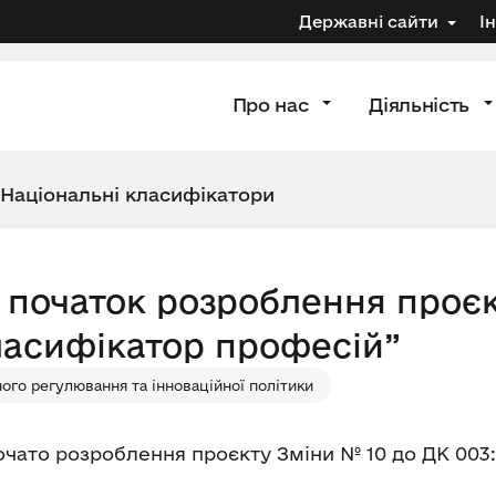
Державні сайти
І
Про нас
Діяльність
Національні класифікатори
 початок розроблення проєк
ласифікатор професій”
ого регулювання та інноваційної політики
чато розроблення проєкту Зміни № 10 до ДК 003