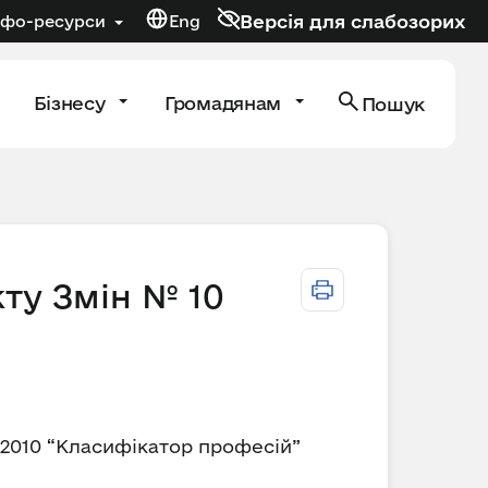
Версія для слабозорих
нфо-ресурси
Eng
Бізнесу
Громадянам
Пошук
ту Змін № 10
:2010 “Класифікатор професій”