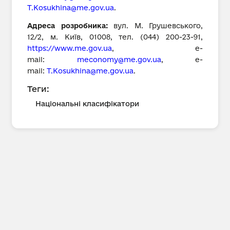
T.Kosukhina@me.gov.ua
.
Адреса розробника:
вул. М. Грушевського,
12/2, м. Київ, 01008, тел. (044) 200-23-91,
https://www.me.gov.ua
, е-
mail:
meconomy@me.gov.ua
, е-
mail:
T.Kosukhina@me.gov.ua
.
Теги:
Національні класифікатори