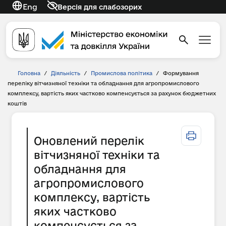
Eng
Версія для слабозорих
Головна
/
Діяльність
/
Промислова політика
/
Формування
переліку вітчизняної техніки та обладнання для агропромислового
комплексу, вартість яких частково компенсується за рахунок бюджетних
коштів
Оновлений перелік
вітчизняної техніки та
обладнання для
агропромислового
комплексу, вартість
яких частково
компенсується за