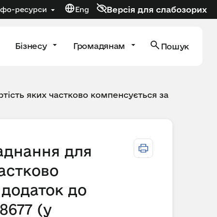
Версія для слабозорих
нфо-ресурси
Eng
Бізнесу
Громадянам
Пошук
тість яких частково компенсується за
ладнання для
астково
 додаток до
8677 (у