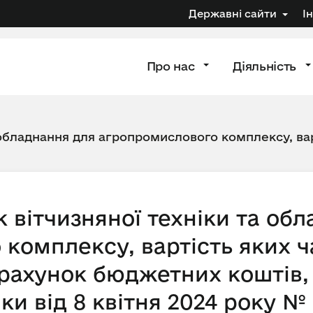
Державні сайти
І
Про нас
Діяльність
 обладнання для агропромислового комплексу, вар
 вітчизняної техніки та об
комплексу, вартість яких ч
рахунок бюджетних коштів,
и від 8 квітня 2024 року № 