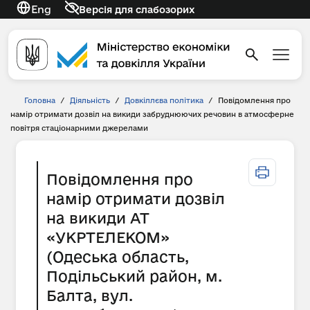
Eng
Версія для слабозорих
Головна
/
Діяльність
/
Довкіллєва політика
/
Повідомлення про
намір отримати дозвіл на викиди забруднюючих речовин в атмосферне
повітря стаціонарними джерелами
Повідомлення про
намір отримати дозвіл
на викиди АТ
«УКРТЕЛЕКОМ»
(Одеська область,
Подільський район, м.
Балта, вул.