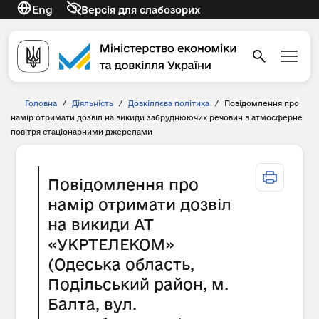
Eng
Версія для слабозорих
Головна
/
Діяльність
/
Довкіллєва політика
/
Повідомлення про
намір отримати дозвіл на викиди забруднюючих речовин в атмосферне
повітря стаціонарними джерелами
Повідомлення про
намір отримати дозвіл
на викиди АТ
«УКРТЕЛЕКОМ»
(Одеська область,
Подільський район, м.
Балта, вул.