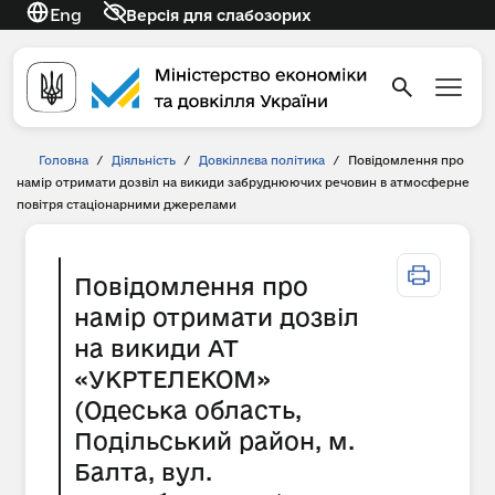
Eng
Версія для слабозорих
Головна
/
Діяльність
/
Довкіллєва політика
/
Повідомлення про
намір отримати дозвіл на викиди забруднюючих речовин в атмосферне
повітря стаціонарними джерелами
Повідомлення про
намір отримати дозвіл
на викиди АТ
«УКРТЕЛЕКОМ»
(Одеська область,
Подільський район, м.
Балта, вул.