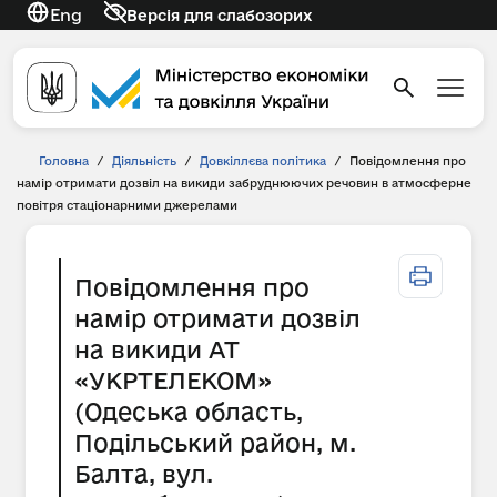
Eng
Версія для слабозорих
Головна
/
Діяльність
/
Довкіллєва політика
/
Повідомлення про
намір отримати дозвіл на викиди забруднюючих речовин в атмосферне
повітря стаціонарними джерелами
Повідомлення про
намір отримати дозвіл
на викиди АТ
«УКРТЕЛЕКОМ»
(Одеська область,
Подільський район, м.
Балта, вул.