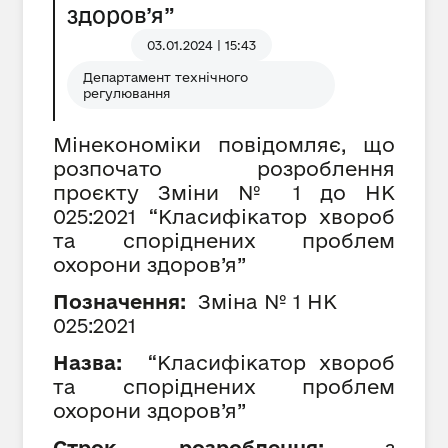
здоров’я”
03.01.2024 | 15:43
Департамент технічного
регулювання
Мінекономіки повідомляє, що
розпочато розроблення
проєкту Зміни № 1 до НК
025:2021 “Класифікатор хвороб
та споріднених проблем
охорони здоров
’я
”
Позначення:
Зміна №
1
НК
025:2021
Назва:
“Класифікатор хвороб
та споріднених проблем
охорони здоров
’я
”
Строк розроблення:
з