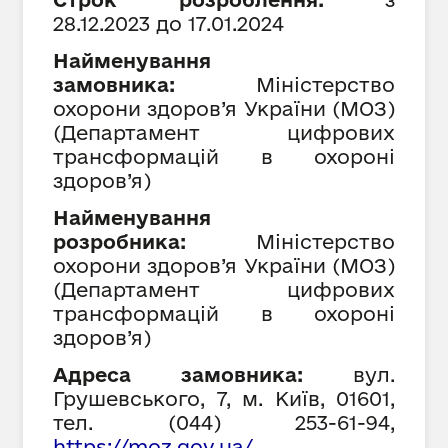
28
.12.202
3
до
17
.01.202
4
Найменування
замовника:
Міністерство
охорони здоров
’я України (МОЗ)
(
Департамент цифрових
трансформацій в охороні
здоров
’я)
Найменування
розробника:
Міністерство
охорони здоров
’я України (МОЗ)
(
Департамент цифрових
трансформацій в охороні
здоров
’я)
Адреса замовника:
вул.
Грушевського, 7, м. Київ, 01601,
тел. (044) 253-61-94,
https://moz.gov.ua/