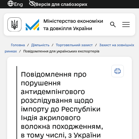
Eng
Версія для слабозорих
Головна
/
Діяльність
/
Торговельний захист
/
Захист на зовнішніх
ринках
/
Повідомлення для українських експортерів
Повідомлення про
порушення
антидемпінгового
розслідування щодо
імпорту до Республіки
Індія акрилового
волокна походженням,
в тому числі, з України