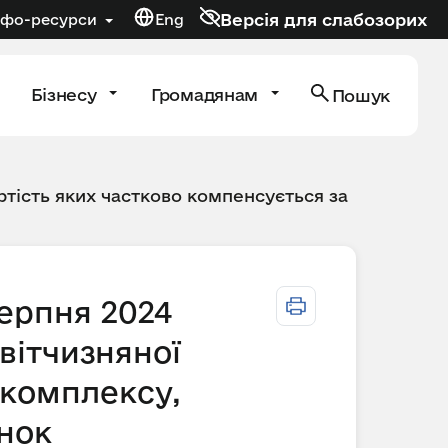
Версія для слабозорих
нфо-ресурси
Eng
Бізнесу
Громадянам
Пошук
тість яких частково компенсується за
серпня 2024
вітчизняної
 комплексу,
унок