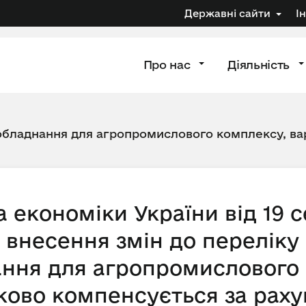
Державні сайти
І
Про нас
Діяльність
 обладнання для агропромислового комплексу, вар
а економіки України від 19 
 внесення змін до переліку 
ання для агропромислового
тково компенсується за рах