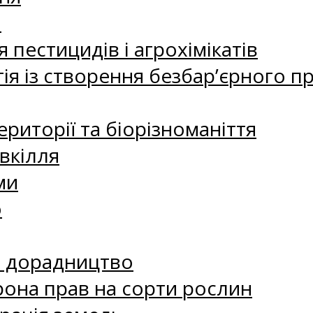
а
 пестицидів і агрохімікатів
ія із створення безбар’єрного пр
риторії та біорізноманіття
вкілля
ми
о
е дорадництво
рона прав на сорти рослин