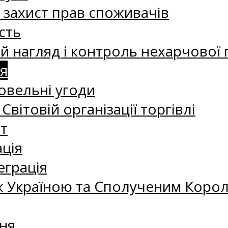
а захист прав споживачів
сть
 нагляд і контроль нехарчової 
я
овельні угоди
 Світовій організації торгівлі
т
ація
еграція
 Україною та Сполученим Королі
ня