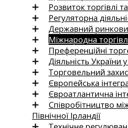
Розвиток торгівлі т
Регуляторна діяльні
Державний ринковий
Міжнародна торгівл
Преференційні торг
Діяльність України у
Торговельний захис
Європейська інтегр
Євроатлантична інт
Співробітництво між
Північної Ірландії
Технічне регулюван