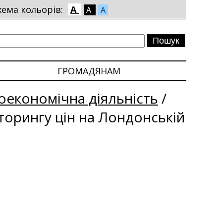
хема кольорів:
A
A
A
ГРОМАДЯНАМ
економічна діяльність
/
іторингу цін на Лондонській