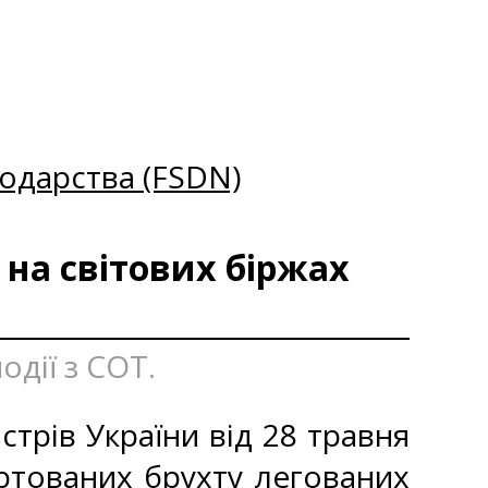
одарства (FSDN)
 на світових біржах
одії з СОТ.
стрів України від 28 травня
ртованих брухту легованих