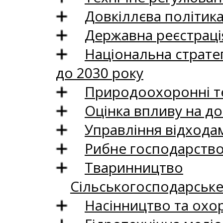
Довкіллєва політик
Державна реєстрація
Національна стратег
до 2030 року
Природоохоронні те
Оцінка впливу на до
Управління відхода
Рибне господарств
Тваринництво
Сільськогосподарськ
Насінництво та охо