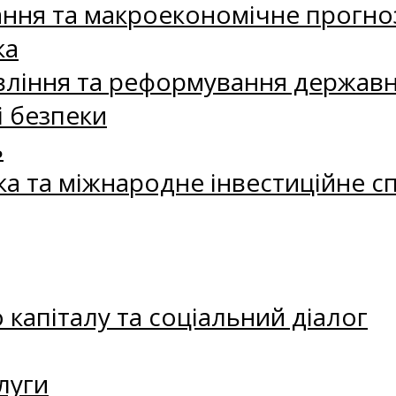
ання та макроекономічне прогно
ка
ління та реформування державн
і безпеки
ь
ка та міжнародне інвестиційне с
капіталу та соціальний діалог
луги