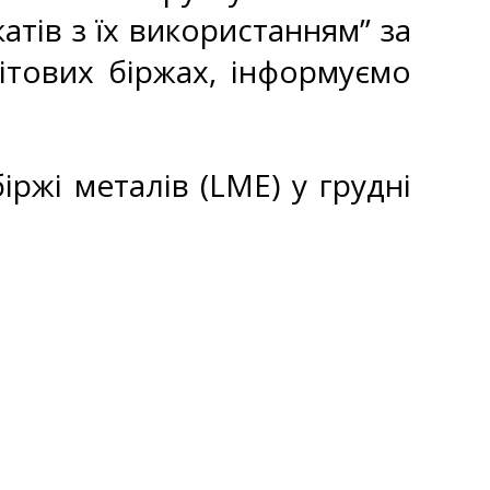
атів з їх використанням” за
ітових біржах, інформуємо
іржі металів (LME) у грудні