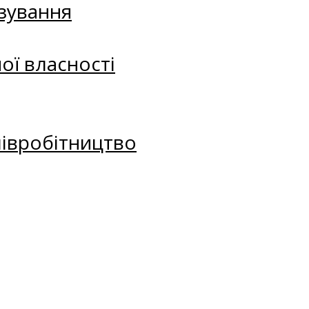
зування
ої власності
півробітництво