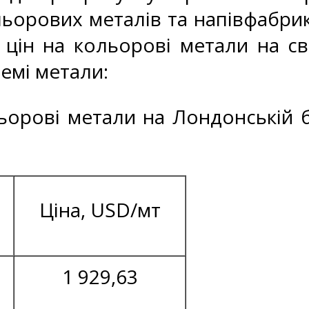
ьорових металів та напівфабрик
 цін на кольорові метали на св
ремі метали:
льорові метали на Лондонській б
Ціна, USD/мт
1 929,63