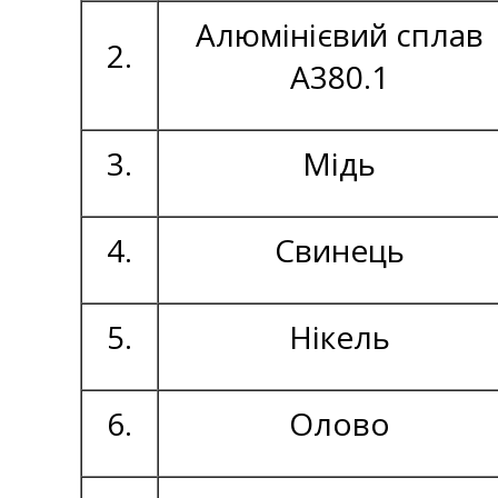
Алюмінієвий сплав
2.
А380.1
3.
Мідь
4.
Свинець
5.
Нікель
6.
Олово