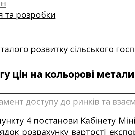
ин
я та розробки
талого розвитку сільського госп
у цін на кольорові метали
амент доступу до ринків та взаєм
ункту 4 постанови Кабінету Міні
ядок розрахунку вартості експо