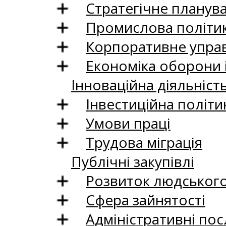
Стратегічне планув
Промислова політи
Корпоративне управ
Економіка оборони 
Інноваційна діяльніст
Інвестиційна політи
Умови праці
Трудова міграція
Публічні закупівлі
Розвиток людського 
Сфера зайнятості
Адміністративні пос