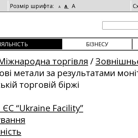
Розмір шрифта:
A
С
A
A
ІЯЛЬНІСТЬ
БІЗНЕСУ
Міжнародна торгівля
/
Зовнішньо
рові метали за результатами мон
ькій торговій біржі
 ЄС “Ukraine Facility”
ування
ність