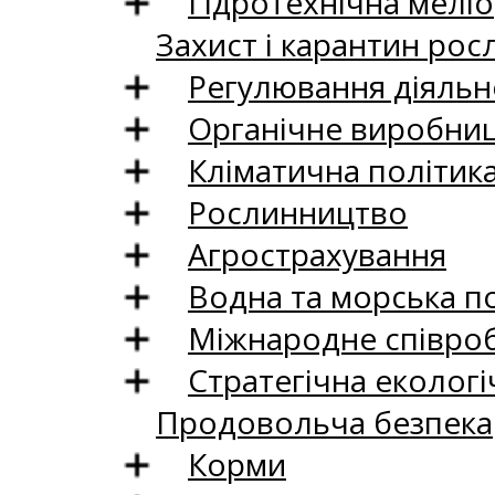
Гідротехнічна меліо
Захист і карантин рос
Регулювання діяльно
Органічне виробни
Кліматична політик
Рослинництво
Агрострахування
Водна та морська п
Міжнародне співро
Стратегічна екологі
Продовольча безпека
Корми