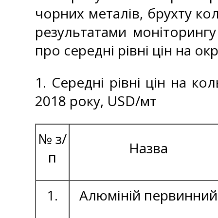
чорних металів, брухту кол
результатами моніторингу
про середні рівні цін на ок
1. Середні рівні цін на ко
2018 року, USD/мт
№ з/
Назва
п
1.
Алюміній первинний