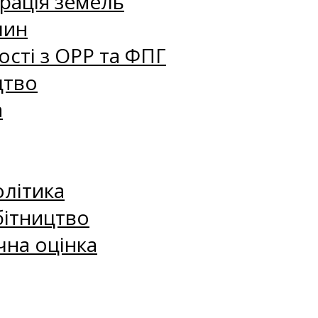
рація земель
лин
сті з ОРР та ФПГ
цтво
а
олітика
бітництво
чна оцінка