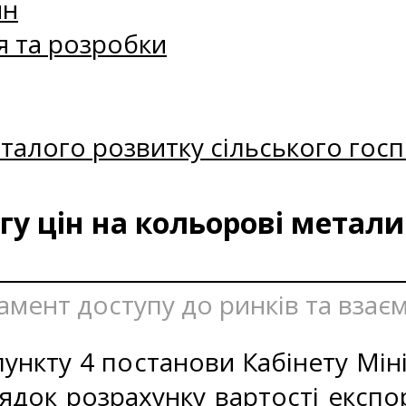
ин
я та розробки
талого розвитку сільського госп
у цін на кольорові метали
амент доступу до ринків та взаєм
ункту 4 постанови Кабінету Міні
ядок розрахунку вартості експо