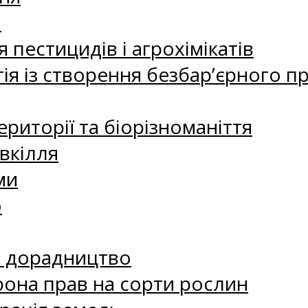
а
 пестицидів і агрохімікатів
ія із створення безбар’єрного пр
риторії та біорізноманіття
вкілля
ми
о
е дорадництво
рона прав на сорти рослин