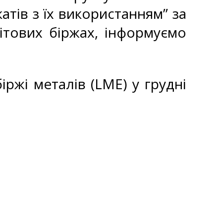
атів з їх використанням” за
ітових біржах, інформуємо
іржі металів (LME) у грудні