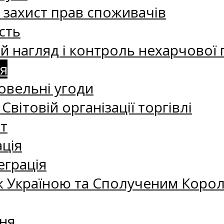
а захист прав споживачів
сть
 нагляд і контроль нехарчової 
я
овельні угоди
 Світовій організації торгівлі
т
ація
еграція
 Україною та Сполученим Королі
ня