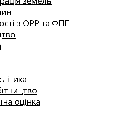
рація земель
лин
сті з ОРР та ФПГ
цтво
а
олітика
бітництво
чна оцінка