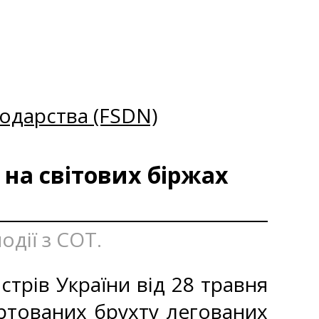
одарства (FSDN)
 на світових біржах
одії з СОТ.
стрів України від 28 травня
ртованих брухту легованих