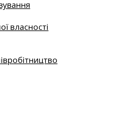
зування
ої власності
півробітництво