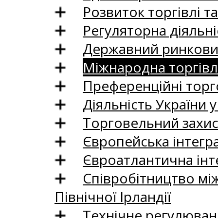
Розвиток торгівлі т
Регуляторна діяльні
Державний ринковий
Міжнародна торгівл
Преференційні торг
Діяльність України у
Торговельний захис
Європейська інтегр
Євроатлантична інт
Співробітництво між
Північної Ірландії
Технічне регулюван