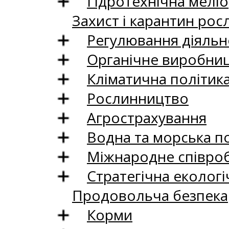
Гідротехнічна меліо
Захист і карантин рос
Регулювання діяльно
Органічне виробни
Кліматична політик
Рослинництво
Агрострахування
Водна та морська п
Міжнародне співро
Стратегічна екологі
Продовольча безпека
Корми