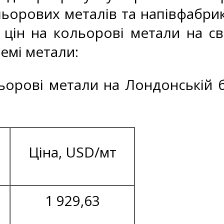
ьорових металів та напівфабрик
 цін на кольорові метали на св
ремі метали:
льорові метали на Лондонській б
Ціна, USD/мт
1 929,63