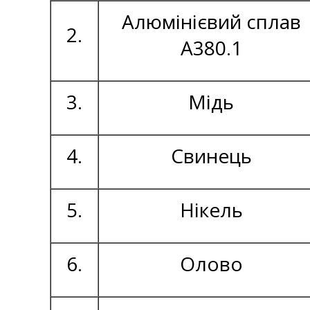
Алюмінієвий сплав
2.
А380.1
3.
Мідь
4.
Свинець
5.
Нікель
6.
Олово