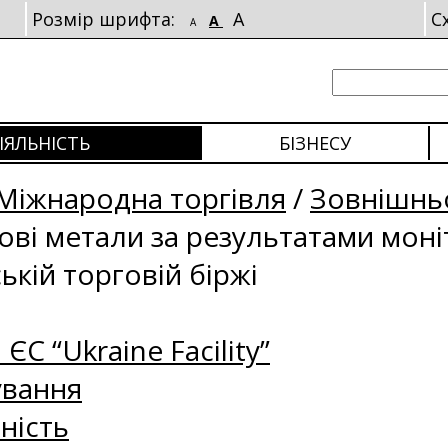
Розмір шрифта:
A
С
A
A
ІЯЛЬНІСТЬ
БІЗНЕСУ
Міжнародна торгівля
/
Зовнішньо
рові метали за результатами мон
ькій торговій біржі
 ЄС “Ukraine Facility”
ування
ність