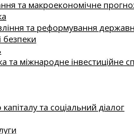
ання та макроекономічне прогно
ка
ління та реформування державн
і безпеки
ь
ка та міжнародне інвестиційне с
капіталу та соціальний діалог
луги