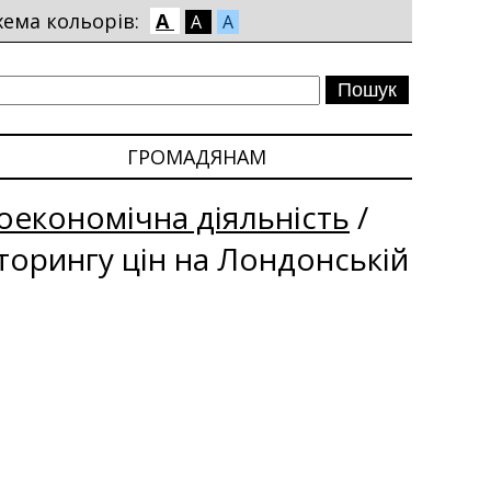
хема кольорів:
A
A
A
ГРОМАДЯНАМ
економічна діяльність
/
іторингу цін на Лондонській