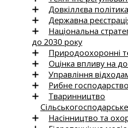
Довкіллєва політик
Державна реєстрація
Національна стратег
до 2030 року
Природоохоронні те
Оцінка впливу на до
Управління відхода
Рибне господарств
Тваринництво
Сільськогосподарськ
Насінництво та охо