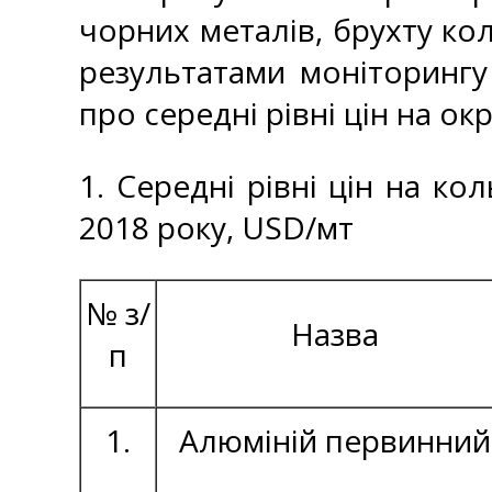
чорних металів, брухту кол
результатами моніторингу
про середні рівні цін на ок
1. Середні рівні цін на ко
2018 року, USD/мт
№ з/
Назва
п
1.
Алюміній первинний