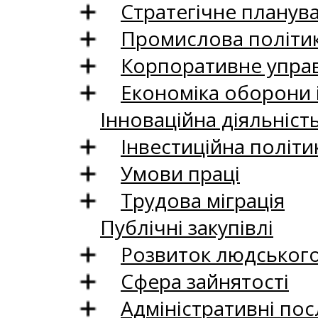
Стратегічне планув
Промислова політи
Корпоративне управ
Економіка оборони 
Інноваційна діяльніст
Інвестиційна політи
Умови праці
Трудова міграція
Публічні закупівлі
Розвиток людського 
Сфера зайнятості
Адміністративні пос