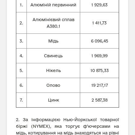
1.
Алюміній первинний
1 929,63
Алюмінієвий сплав
2.
1 411,73
А380.1
3.
Мідь
6 096,45
4.
Свинець
1 969,99
5.
Нікель
10 875,33
6.
Олово
19 217,17
7.
Цинк
2 587,38
2. За інформацією Нью-Йоркської товарної
біржі (NYMEX), яка торгує ф’ючерсами на
мідь, котирування на мідь знаходяться на рівні