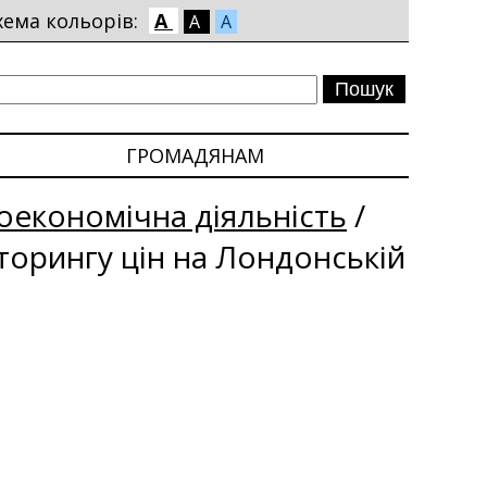
хема кольорів:
A
A
A
ГРОМАДЯНАМ
економічна діяльність
/
іторингу цін на Лондонській