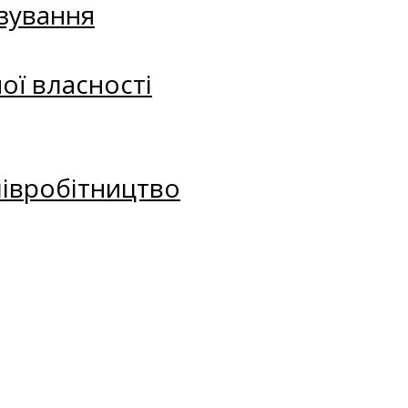
зування
ої власності
півробітництво