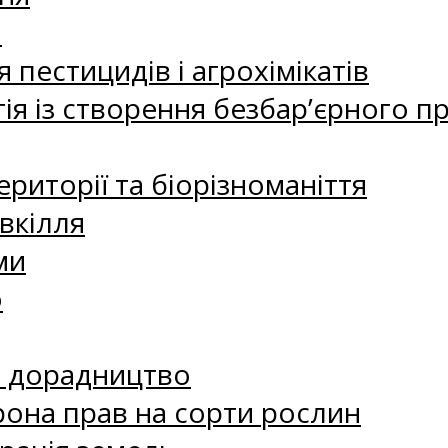
а
 пестицидів і агрохімікатів
ія із створення безбар’єрного пр
риторії та біорізноманіття
вкілля
ми
о
е дорадництво
рона прав на сорти рослин