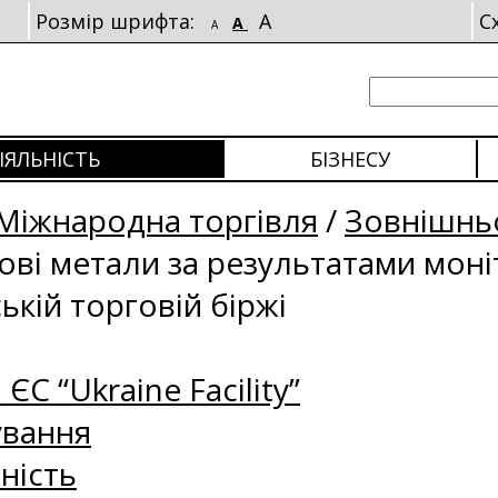
Розмір шрифта:
A
С
A
A
ІЯЛЬНІСТЬ
БІЗНЕСУ
Міжнародна торгівля
/
Зовнішньо
рові метали за результатами мон
ькій торговій біржі
 ЄС “Ukraine Facility”
ування
ність