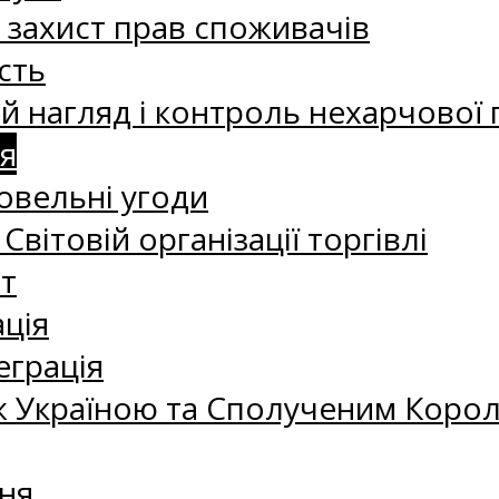
а захист прав споживачів
сть
 нагляд і контроль нехарчової 
я
овельні угоди
 Світовій організації торгівлі
т
ація
еграція
 Україною та Сполученим Королі
ня