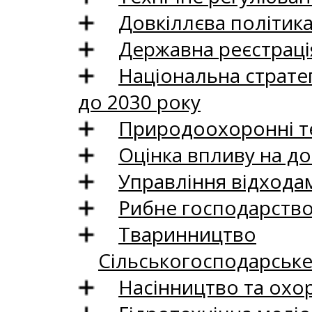
Довкіллєва політик
Державна реєстрація
Національна стратег
до 2030 року
Природоохоронні те
Оцінка впливу на до
Управління відхода
Рибне господарств
Тваринництво
Сільськогосподарськ
Насінництво та охо