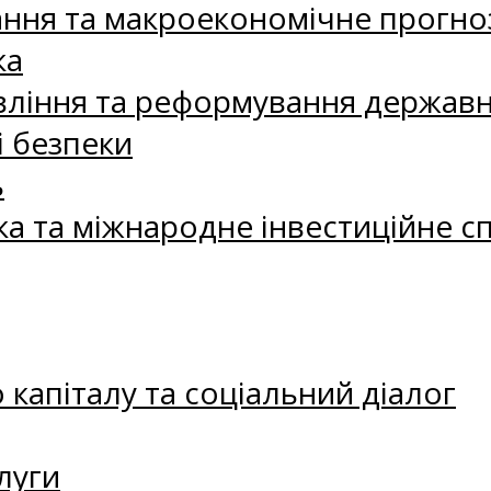
ання та макроекономічне прогно
ка
ління та реформування державн
і безпеки
ь
ка та міжнародне інвестиційне с
капіталу та соціальний діалог
луги