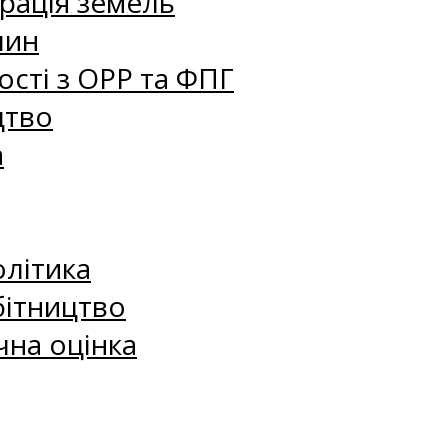
рація земель
лин
сті з ОРР та ФПГ
цтво
а
олітика
бітництво
чна оцінка