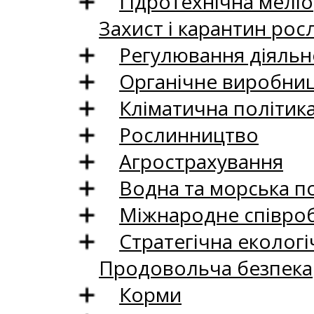
Гідротехнічна меліо
Захист і карантин рос
Регулювання діяльно
Органічне виробни
Кліматична політик
Рослинництво
Агрострахування
Водна та морська п
Міжнародне співро
Стратегічна екологі
Продовольча безпека
Корми