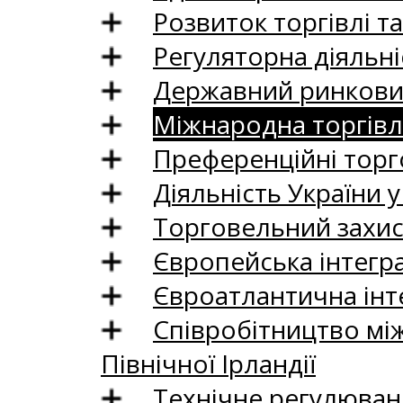
Розвиток торгівлі т
Регуляторна діяльні
Державний ринковий
Міжнародна торгівл
Преференційні торг
Діяльність України у
Торговельний захис
Європейська інтегр
Євроатлантична інт
Співробітництво між
Північної Ірландії
Технічне регулюван