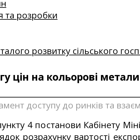
ин
я та розробки
талого розвитку сільського госп
у цін на кольорові метали
амент доступу до ринків та взаєм
ункту 4 постанови Кабінету Міні
ядок розрахунку вартості експо