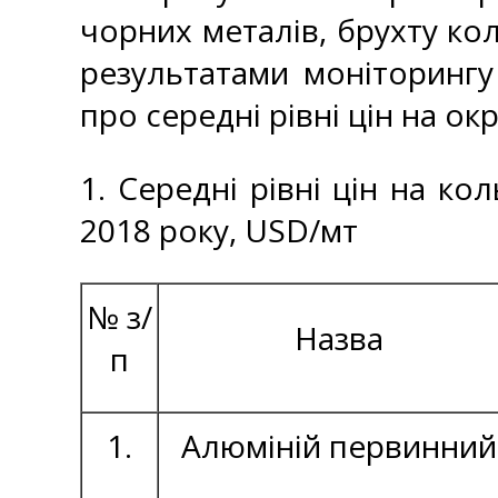
чорних металів, брухту кол
результатами моніторингу
про середні рівні цін на ок
1. Середні рівні цін на ко
2018 року, USD/мт
№ з/
Назва
п
1.
Алюміній первинний