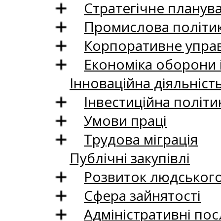
Стратегічне планув
Промислова політи
Корпоративне управ
Економіка оборони 
Інноваційна діяльніст
Інвестиційна політи
Умови праці
Трудова міграція
Публічні закупівлі
Розвиток людського 
Сфера зайнятості
Адміністративні пос