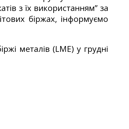
атів з їх використанням” за
ітових біржах, інформуємо
іржі металів (LME) у грудні