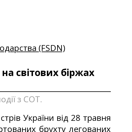
одарства (FSDN)
 на світових біржах
одії з СОТ.
стрів України від 28 травня
ртованих брухту легованих