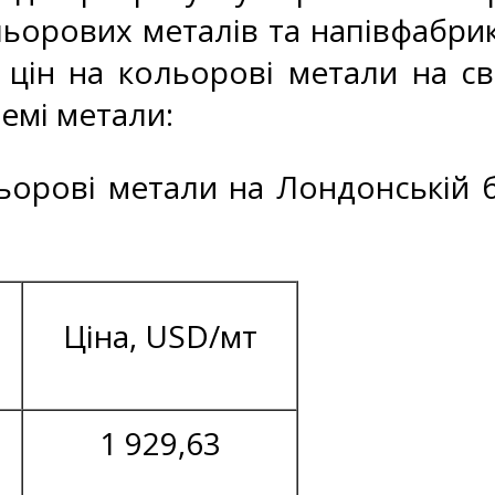
ьорових металів та напівфабрик
 цін на кольорові метали на св
ремі метали:
льорові метали на Лондонській б
Ціна, USD/мт
1 929,63