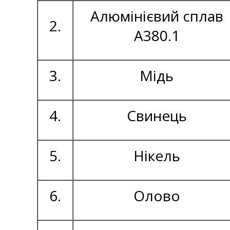
Алюмінієвий сплав
2.
А380.1
3.
Мідь
4.
Свинець
5.
Нікель
6.
Олово