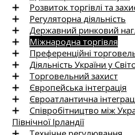
Розвиток торгівлі та зах
Регуляторна діяльність
Державний ринковий нагл
Міжнародна торгівля
Преференційні торговель
Діяльність України у Світо
Торговельний захист
Європейська інтеграція
Євроатлантична інтеграц
Співробітництво між Укр
Північної Ірландії
Технічне регулювання