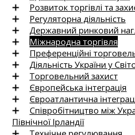
Розвиток торгівлі та зах
Регуляторна діяльність
Державний ринковий нагл
Міжнародна торгівля
Преференційні торговель
Діяльність України у Світо
Торговельний захист
Європейська інтеграція
Євроатлантична інтеграц
Співробітництво між Укр
Північної Ірландії
Технічне регулювання