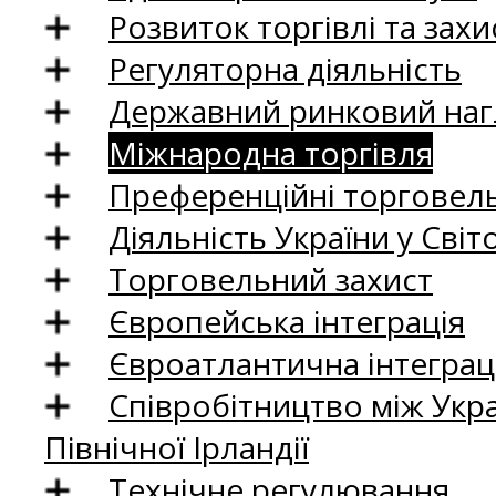
Розвиток торгівлі та зах
Регуляторна діяльність
Державний ринковий нагл
Міжнародна торгівля
Преференційні торговель
Діяльність України у Світо
Торговельний захист
Європейська інтеграція
Євроатлантична інтеграц
Співробітництво між Укр
Північної Ірландії
Технічне регулювання