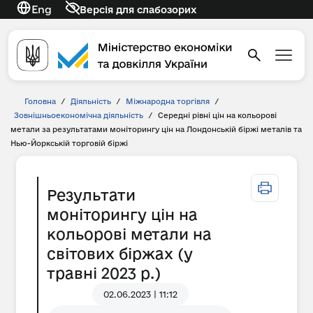
Eng
Версія для слабозорих
Головна
/
Діяльність
/
Міжнародна торгівля
/
Зовнішньоекономічна діяльність
/
Середні рівні цін на кольорові
метали за результатами моніторингу цін на Лондонській біржі металів та
Нью-Йоркській торговій біржі
Результати
моніторингу цін на
кольорові метали на
світових біржах (у
травні 2023 р.)
02.06.2023 | 11:12