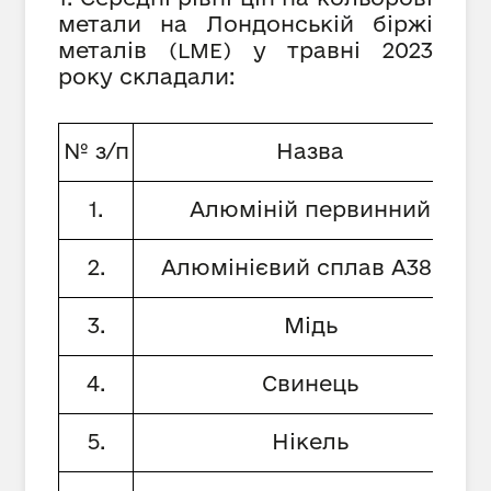
метали на Лондонській біржі
металів
у травні 2023
(
LME
)
року складали:
№ з/п
Назва
1.
Алюміній первинний
2.
Алюмінієвий сплав А380.1
3.
Мідь
4.
Свинець
5.
Нікель