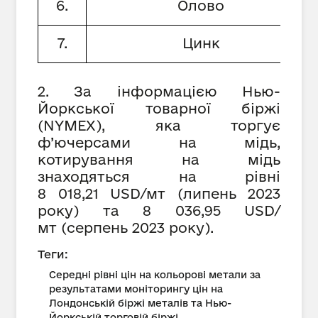
6.
Олово
7.
Цинк
2. За інформацією Нью-
Йоркської товарної біржі
(NYMEX), яка торгує
ф’ючерсами на мідь,
котирування на мідь
знаходяться на рівні
8 018,21 USD/мт (липень 2023
року) та 8 036,95 USD/
мт (серпень 2023 року).
Теги:
Середні рівні цін на кольорові метали за
результатами моніторингу цін на
Лондонській біржі металів та Нью-
Йоркській торговій біржі