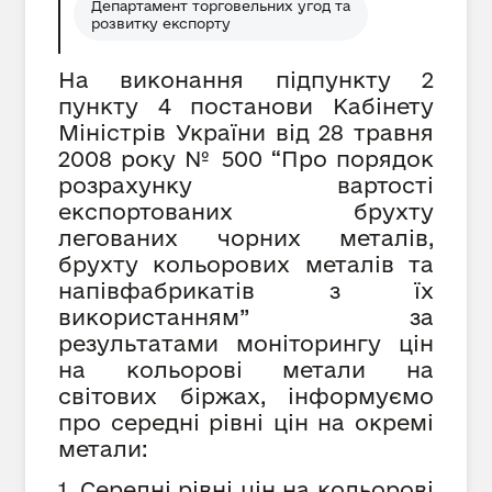
Департамент торговельних угод та
розвитку експорту
На виконання підпункту 2
пункту 4 постанови Кабінету
Міністрів України від 28 травня
2008 року № 500 “Про порядок
розрахунку вартості
експортованих брухту
легованих чорних металів,
брухту кольорових металів та
напівфабрикатів з їх
використанням” за
результатами моніторингу цін
на кольорові метали на
світових біржах, інформуємо
про середні рівні цін на окремі
метали:
1. Середні рівні цін на кольорові