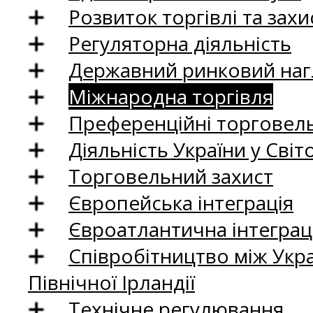
Розвиток торгівлі та зах
Регуляторна діяльність
Державний ринковий нагл
Міжнародна торгівля
Преференційні торговель
Діяльність України у Світо
Торговельний захист
Європейська інтеграція
Євроатлантична інтеграц
Співробітництво між Укр
Північної Ірландії
Технічне регулювання