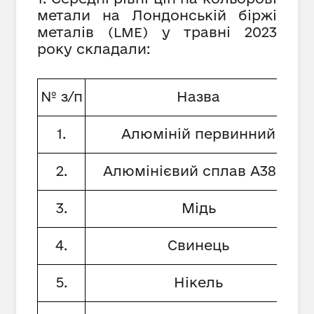
метали на Лондонській біржі
металів
у травні 2023
(
LME
)
року складали:
№ з/п
Назва
1.
Алюміній первинний
2.
Алюмінієвий сплав А380.1
3.
Мідь
4.
Свинець
5.
Нікель