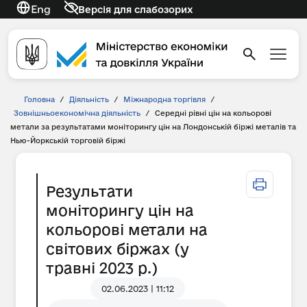
Eng
Версія для слабозорих
Головна
/
Діяльність
/
Міжнародна торгівля
/
Зовнішньоекономічна діяльність
/
Середні рівні цін на кольорові
метали за результатами моніторингу цін на Лондонській біржі металів та
Нью-Йоркській торговій біржі
Результати
моніторингу цін на
кольорові метали на
світових біржах (у
травні 2023 р.)
02.06.2023 | 11:12