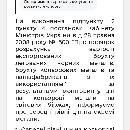
Департамент торговельних угод та
розвитку експорту
На виконання підпункту 2
пункту 4 постанови Кабінету
Міністрів України від 28 травня
2008 року № 500 “Про порядок
розрахунку вартості
експортованих брухту
легованих чорних металів,
брухту кольорових металів та
напівфабрикатів з їх
використанням” за
результатами моніторингу цін
на кольорові метали на
світових біржах, інформуємо
про середні рівні цін на окремі
метали:
1. Середні рівні цін на кольорові