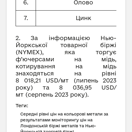
6.
Олово
7.
Цинк
2. За інформацією Нью-
Йоркської товарної біржі
(NYMEX), яка торгує
ф’ючерсами на мідь,
котирування на мідь
знаходяться на рівні
8 018,21 USD/мт (липень 2023
року) та 8 036,95 USD/
мт (серпень 2023 року).
Теги:
Середні рівні цін на кольорові метали за
результатами моніторингу цін на
Лондонській біржі металів та Нью-
Йоркській торговій біржі