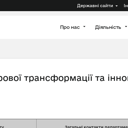
Державні сайти
І
Про нас
Діяльність
вої трансформації та інно
ту
Загальні контакти департам