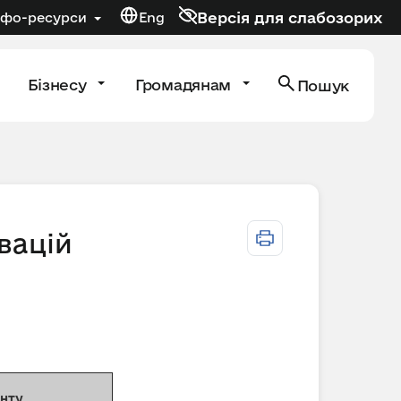
Версія для слабозорих
нфо-ресурси
Eng
Бізнесу
Громадянам
Пошук
вацій
енту