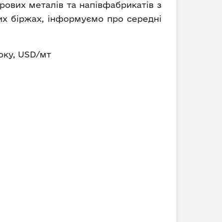
рових металів та напівфабрикатів з
вих біржах, інформуємо про середні
року, USD/мт