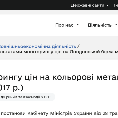
Державні сайти
І
Про нас
Діяльність
Зовнішньоекономічна діяльність
/
ультатами моніторингу цін на Лондонській біржі 
рингу цін на кольорові мета
17 р.)
до ринків та взаємодії з СОТ
 постанови Кабінету Міністрів України від 28 т