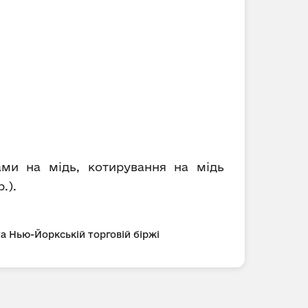
ами на мідь, котирування на мідь
.).
та Нью-Йоркській торговій біржі