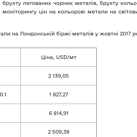
 брухту легованих чорних металів, брухту кольо
 моніторингу цін на кольорові метали на світо
етали на Лондонській біржі металів у жовтні 2017 
Ціна, USD/мт
2 139,05
0.1
1 827,27
6 814,91
2 509,38