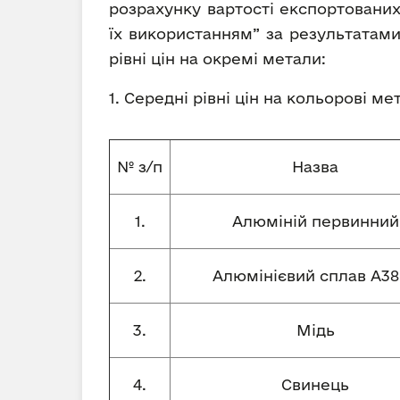
розрахунку вартості експортованих
їх використанням” за результатами
рівні цін на окремі метали:
1. Середні рівні цін на кольорові м
№ з/п
Назва
1.
Алюміній первинний
2.
Алюмінієвий сплав А38
3.
Мідь
4.
Свинець