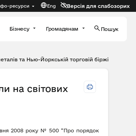
Версія для слабозорих
нфо-ресурси
Eng
Бізнесу
Громадянам
Пошук
металів та Нью-Йоркській торговій біржі
ли на світових
равня 2008 року № 500 “Про порядок