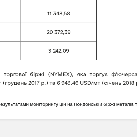
11 348,58
20 372,39
3 242,09
 торгової біржі (NYMEX), яка торгує ф’ючерс
(грудень 2017 р.) та 6 943,46 USD/мт (січень 2018 р
 результатами моніторингу цін на Лондонській біржі металів 