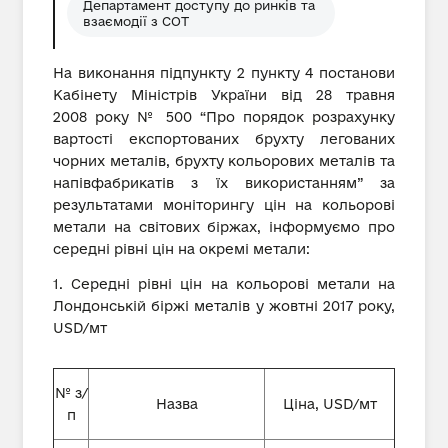
Департамент доступу до ринків та
взаємодії з СОТ
На виконання підпункту 2 пункту 4 постанови
Кабінету Міністрів України від 28 травня
2008 року № 500 “Про порядок розрахунку
вартості експортованих брухту легованих
чорних металів, брухту кольорових металів та
напівфабрикатів з їх використанням” за
результатами моніторингу цін на кольорові
метали на світових біржах, інформуємо про
середні рівні цін на окремі метали:
1. Середні рівні цін на кольорові метали на
Лондонській біржі металів у жовтні 2017 року,
USD/мт
№ з/
Назва
Ціна, USD/мт
п