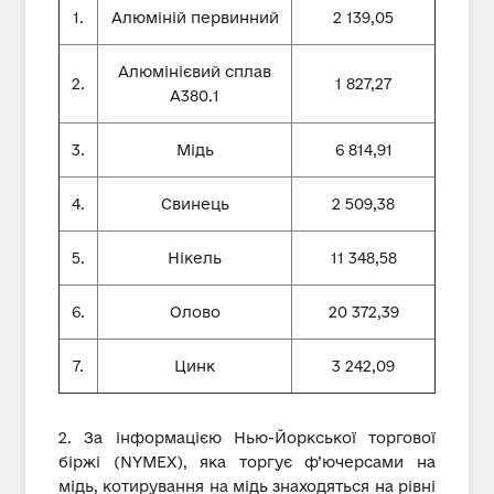
1.
Алюміній первинний
2 139,05
Алюмінієвий сплав
2.
1 827,27
А380.1
3.
Мідь
6 814,91
4.
Свинець
2 509,38
5.
Нікель
11 348,58
6.
Олово
20 372,39
7.
Цинк
3 242,09
2. За інформацією Нью-Йоркської торгової
біржі (NYMEX), яка торгує ф’ючерсами на
мідь, котирування на мідь знаходяться на рівні