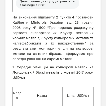
Департамент доступу до ринків та
взаємодії з СОТ
На виконання підпункту 2 пункту 4 постанови
Кабінету Міністрів України від 28 травня
2008 року № 500 “Про порядок розрахунку
вартості експортованих брухту легованих
чорних металів, брухту кольорових металів та
напівфабрикатів з їх використанням” за
результатами моніторингу цін на кольорові
метали на світових біржах, інформуємо про
середні рівні цін на окремі метали:
1. Середні рівні цін на кольорові метали на
Лондонській біржі металів у жовтні 2017 року,
USD/мт
№ з/
Назва
Ціна, USD/мт
п