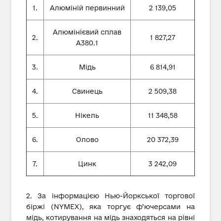
1.
Алюміній первинний
2 139,05
Алюмінієвий сплав
2.
1 827,27
А380.1
3.
Мідь
6 814,91
4.
Свинець
2 509,38
5.
Нікель
11 348,58
6.
Олово
20 372,39
7.
Цинк
3 242,09
2. За інформацією Нью-Йоркської торгової
біржі (NYMEX), яка торгує ф’ючерсами на
мідь, котирування на мідь знаходяться на рівні