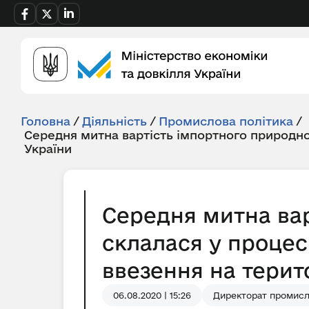
Головна
/
Діяльність
/
Промислова політика
/
Середня митна вартість імпортного природно
України
Середня митна вар
склалася у процес
ввезення на терито
06.08.2020 | 15:26
Директорат промисло