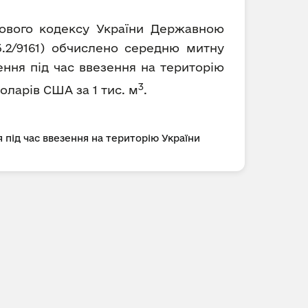
ткового кодексу України Державною
.2/9161) обчислено середню митну
ення під час ввезення на територію
3
доларів США за 1 тис. м
.
 під час ввезення на територію України