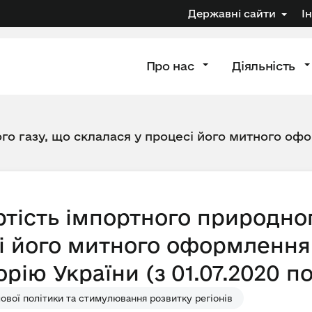
Державні сайти
І
Про нас
Діяльність
го газу, що склалася у процесі його митного офо
тість імпортного природног
і його митного оформлення 
рію України (з 01.07.2020 по
вої політики та стимулювання розвитку регіонів