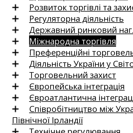
Розвиток торгівлі та зах
Регуляторна діяльність
Державний ринковий нагл
Міжнародна торгівля
Преференційні торговель
Діяльність України у Світо
Торговельний захист
Європейська інтеграція
Євроатлантична інтеграц
Співробітництво між Укр
Північної Ірландії
Технічне регулювання