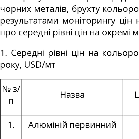
чорних металів, брухту кольоро
результатами моніторингу цін 
про середні рівні цін на окремі 
1. Середні рівні цін на кольор
року, USD/мт
№ з/
Назва
Ц
п
1.
Алюміній первинний