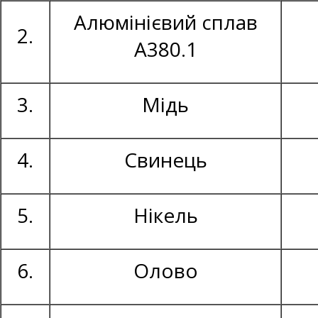
Алюмінієвий сплав
2.
А380.1
3.
Мідь
4.
Свинець
5.
Нікель
6.
Олово