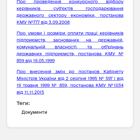
Про проведення конкурсного відбору
керівників суб’єктів господарювання
державного сектору економіки, постанова
КМУ №777 від 3.09.2008
Про умови i розмiри оплати працi керiвникiв
пiдприємств, заснованих на державнiй,
комунальнiй власностi, та об’єднань
державних пiдприємств, постанова КМУ №
859 вiд 19.05.1999
Про внесення змін до постанов Кабінету
Міністрів України від 2 серпня 1995 № 597 і від
19 травня 1999 № 859, постанова КМУ №1034
від 11.11.2015
Теги:
Документи