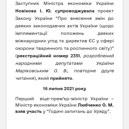
Заступник Міністра економіки України
Новікова І. Ю.
супроводжувала
проект
Закону України “Про внесення змін до
деяких законодавчих актів України (щодо
імплементації положень деяких
міжнародних угод та директив ЄС у сфері
охорони тваринного та рослинного світу)”
(
реєстраційний номер 2351
,
розроблений
народними депутатами України
Маріковським О. В., повторне друге
читання
), який
прийнято
.
16 липня 2021 року
Перший віце-прем’єр-міністр України –
Міністр економіки України
Любченко О. М.
взяв участь
у “Годині запитань до Уряду”.