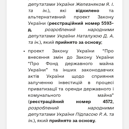
депутатами України Железняком Я. І.
та ін.
), які
відхилено
та
альтернативний проект Закону
України (
реєстраційний номер 5593-
д
,
розроблений народними
депутатами України Наталухою Д. А.
та ін.
), який
прийнято за основу
;
проект Закону України “Про
внесення змін до Закону України
“Про Фонд державного майна
України” та інших законодавчих
актів України щодо сприяння
залученню інвестицій в процесі
приватизації та оренди державного і
комунального майна”
(
реєстраційний номер 4572
,
розроблений народними
депутатами України Підласою Р. А. та
ін.
), який
прийнято за основу
.