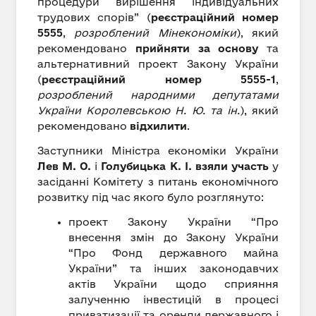
процедури вирішення індивідуальних
трудових спорів” (
реєстраційний номер
5555
,
розроблений Мінекономіки
), який
рекомендовано
прийняти за основу
та
альтернативний проект Закону України
(
реєстраційний номер 5555-1
,
розроблений народними депутатами
України Королевською Н. Ю. та ін.
), який
рекомендовано
відхилити
.
Заступники Міністра економіки України
Лев М. О.
і
Голубицька К. І.
взяли участь
у
засіданні Комітету з питань економічного
розвитку під час якого було розглянуто:
проект Закону України “Про
внесення змін до Закону України
“Про Фонд державного майна
України” та інших законодавчих
актів України щодо сприяння
залученню інвестицій в процесі
приватизації та оренди державного і