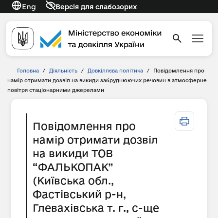
Eng
Версія для слабозорих
Головна
/
Діяльність
/
Довкіллєва політика
/
Повідомлення про
намір отримати дозвіл на викиди забруднюючих речовин в атмосферне
повітря стаціонарними джерелами
Повідомлення про
намір отримати дозвіл
на викиди ТОВ
“ФАЛЬКОПАК”
(Київська обл.,
Фастівський р-н,
Глевахівська т. г., с-ще