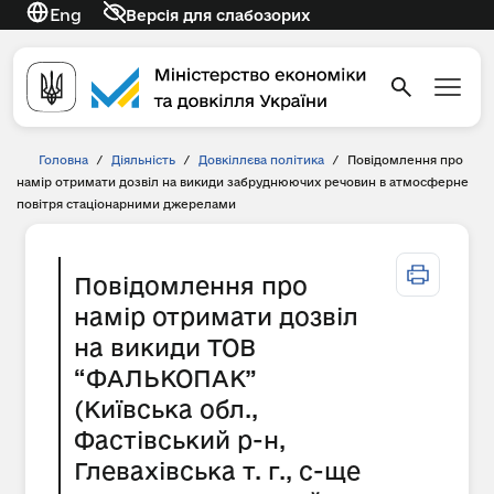
Eng
Версія для слабозорих
Головна
/
Діяльність
/
Довкіллєва політика
/
Повідомлення про
намір отримати дозвіл на викиди забруднюючих речовин в атмосферне
повітря стаціонарними джерелами
Повідомлення про
намір отримати дозвіл
на викиди ТОВ
“ФАЛЬКОПАК”
(Київська обл.,
Фастівський р-н,
Глевахівська т. г., с-ще