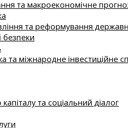
ання та макроекономічне прогно
ка
ління та реформування державн
і безпеки
ь
ка та міжнародне інвестиційне с
капіталу та соціальний діалог
луги