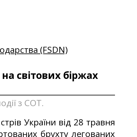
одарства (FSDN)
 на світових біржах
одії з СОТ.
стрів України від 28 травня
ртованих брухту легованих