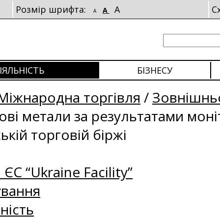
Розмір шрифта:
A
С
A
A
ІЯЛЬНІСТЬ
БІЗНЕСУ
Міжнародна торгівля
/
Зовнішньо
рові метали за результатами мон
ькій торговій біржі
 ЄС “Ukraine Facility”
ування
ність