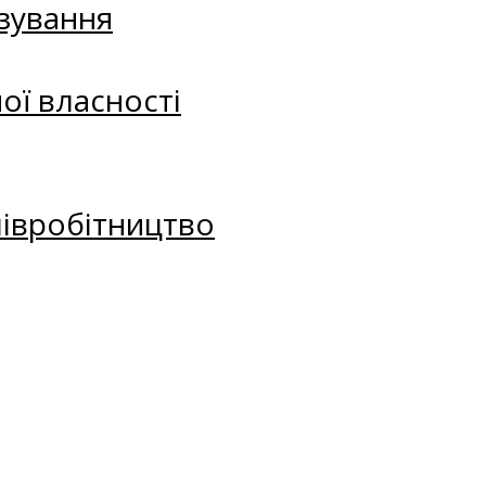
зування
ої власності
півробітництво