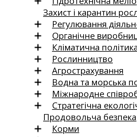
Гідротехнічна меліо
Захист і карантин рос
Регулювання діяльно
Органічне виробни
Кліматична політик
Рослинництво
Агрострахування
Водна та морська п
Міжнародне співро
Стратегічна екологі
Продовольча безпека
Корми