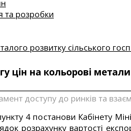
ин
я та розробки
талого розвитку сільського госп
у цін на кольорові метали
амент доступу до ринків та взаєм
ункту 4 постанови Кабінету Міні
ядок розрахунку вартості експо