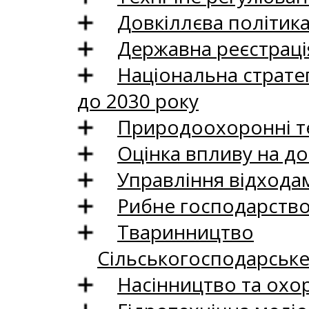
Довкіллєва політик
Державна реєстрація
Національна стратег
до 2030 року
Природоохоронні те
Оцінка впливу на до
Управління відхода
Рибне господарств
Тваринництво
Сільськогосподарськ
Насінництво та охо