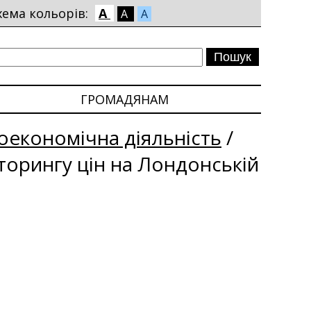
хема кольорів:
A
A
A
ГРОМАДЯНАМ
економічна діяльність
/
іторингу цін на Лондонській