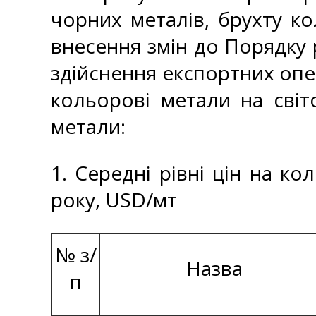
чорних металів, брухту ко
внесення змін до Порядку 
здійснення експортних опе
кольорові метали на світ
метали:
1. Середні рівні цін на ко
року, USD/мт
№ з/
Назва
п