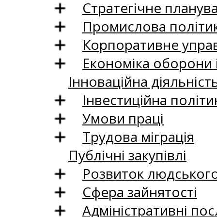
Стратегічне планув
Промислова політи
Корпоративне управ
Економіка оборони 
Інноваційна діяльніст
Інвестиційна політи
Умови праці
Трудова міграція
Публічні закупівлі
Розвиток людського 
Сфера зайнятості
Адміністративні пос