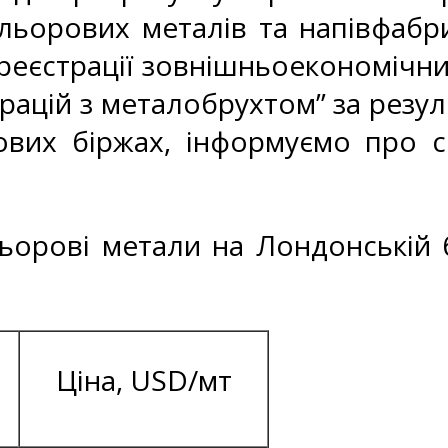
льорових металів та напівфабри
реєстрації зовнішньоекономічних
рацій з металобрухтом” за резул
ових біржах, інформуємо про се
льорові метали на Лондонській 
Ціна, USD/мт