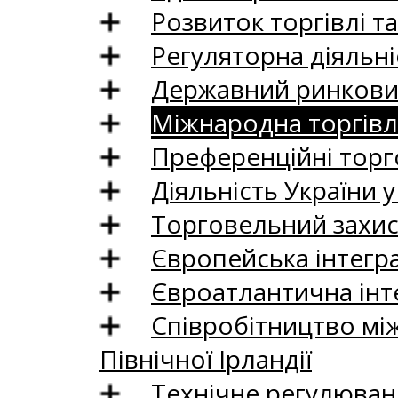
Розвиток торгівлі т
Регуляторна діяльні
Державний ринковий
Міжнародна торгівл
Преференційні торг
Діяльність України у
Торговельний захис
Європейська інтегр
Євроатлантична інт
Співробітництво між
Північної Ірландії
Технічне регулюван