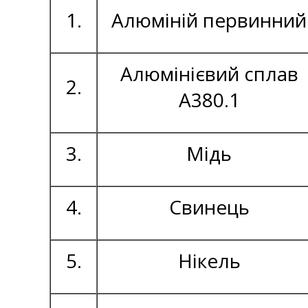
1.
Алюміній первинний
Алюмінієвий сплав
2.
А380.1
3.
Мідь
4.
Свинець
5.
Нікель