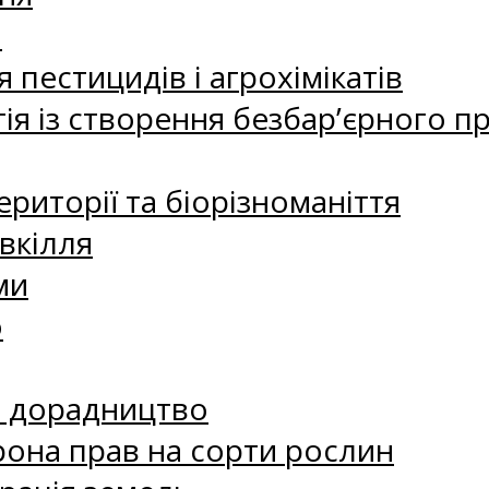
а
 пестицидів і агрохімікатів
ія із створення безбар’єрного пр
риторії та біорізноманіття
вкілля
ми
о
е дорадництво
рона прав на сорти рослин