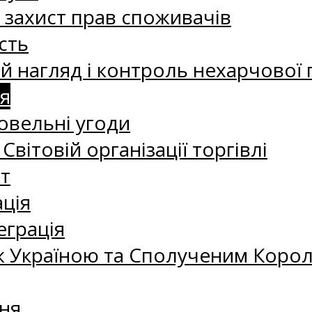
а захист прав споживачів
сть
 нагляд і контроль нехарчової 
я
овельні угоди
 Світовій організації торгівлі
т
ація
еграція
 Україною та Сполученим Королі
ня