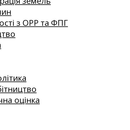
рація земель
лин
сті з ОРР та ФПГ
цтво
а
олітика
бітництво
чна оцінка