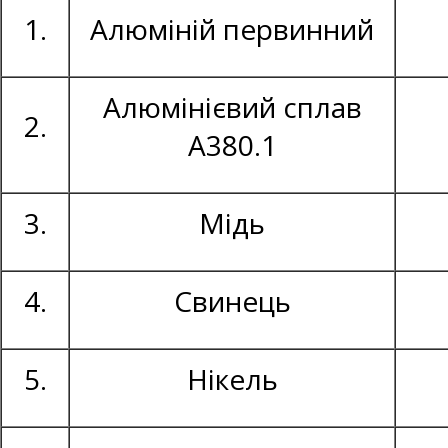
1.
Алюміній первинний
Алюмінієвий сплав
2.
А380.1
3.
Мідь
4.
Свинець
5.
Нікель