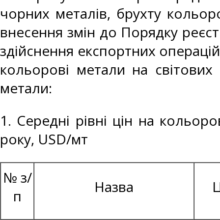
чорних металів, брухту кольоро
внесення змін до Порядку реєст
здійснення експортних операцій
кольорові метали на світових 
метали:
1. Середні рівні цін на кольор
року, USD/мт
№ з/
Назва
Ц
п