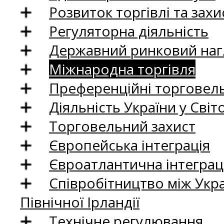
Розвиток торгівлі та зах
Регуляторна діяльність
Державний ринковий нагл
Міжнародна торгівля
Преференційні торговель
Діяльність України у Світо
Торговельний захист
Європейська інтеграція
Євроатлантична інтеграц
Співробітництво між Укр
Північної Ірландії
Технічне регулювання